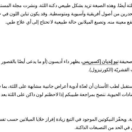
لثة أيضًا. وهذه الصبغة تزيد بشكل طبيعي دكنة اللثة. ونشرت مجلة المس
لمنحدرين من أصول أفريقية وآسيوية ومتوسطية. وقد يكون تباين اللون في 
ع معينة منه. وتصبغ الميلانين حالة طبيعية لا تحتاج إلى أي علاج طبي.
 صحيفة
نيو إنديان إكسبريس
، يظهر داء أديسون (أو ما يدعى أيضًا بالقصور
القشريّة (الكورتيزول).
تقبل لطب الأسنان أن لعدّة أدوية أعراض جانبية مشابهة على اللثة، بما ف
ت الحيوية. ننصح بمراجعة طبيبكم إذا لاحظتم لون داكن على اللثة بعد ال
نة. ويحفّز النيكوتين الموجود في التبغ زيادة إفراز خلايا الميلانين حسب تف
ن في الحد من التصبغات الداكنة.