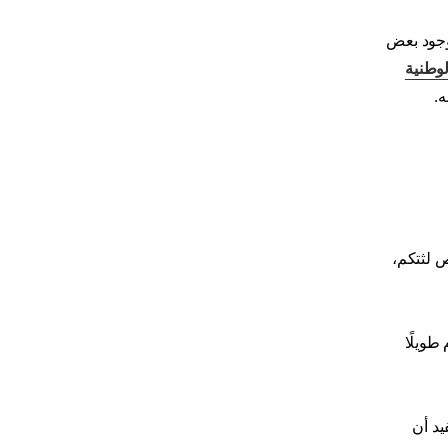
 وجود بعض
لوطنية
ه.
ص لثتكم،
طويلًا
فيد أن