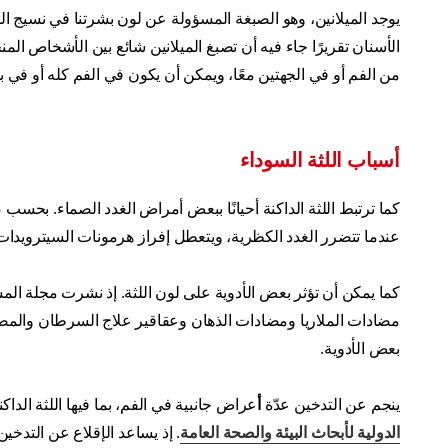
يوجد الميلانين، وهو الصبغة المسؤولة عن لون بشرتنا في نسيج ال
الأسنان تقريرًا جاء فيه أن تصبغ الميلانين شائع بين الأشخاص ا
من الفم أو في الجهتين معًا، ويمكن أن يكون في الفم كله أو في بق
أسباب اللثة السوداء
كما ترتبط اللثة الداكنة أحيانًا ببعض أمراض الغدد الصماء. بحسب
عندما تتضرر الغدد الكظرية، ويتعطل إفراز هرمونات السيترويدات 
كما يمكن أن تؤثر بعض الأدوية على لون اللثة. إذ نشرت مجلة المس
مضادات الملاريا ومضادات الذهان وعقاقير علاج السرطان والمضادا
بعض الأدوية.
ينجم عن التدخين عدّة
أ
عراض جانبية في الفم، بما فيها اللثة الداك
الدولية لأبحاث البيئة والصحة العامة
. إذ يساعد الإقلاع عن التدخي