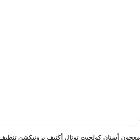
معجون أسنان كولجيت توتال أكتيف بروتيكشن تنظيف