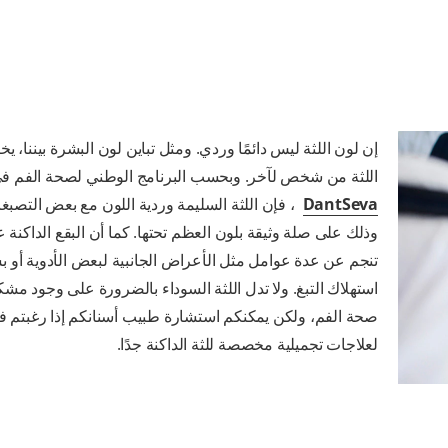
إن لون اللثة ليس دائمًا وردي. ومثل تباين لون البشرة بيننا، ي
اللثة من شخص لآخر. وبحسب البرنامج الوطني لصحة الفم في
DantSeva
، فإن اللثة السليمة وردية اللون مع بعض التصبغا
وذلك على صلة وثيقة بلون العظم تحتها. كما أن البقع الداكنة ع
تنجم عن عدة عوامل مثل الأعراض الجانبية لبعض الأدوية أو 
استهلاك التبغ. ولا تدل اللثة السوداء بالضرورة على وجود مش
صحة الفم، ولكن يمكنكم استشارة طبيب أسنانكم إذا رغبتم 
لعلاجات تجميلية مخصصة للثة الداكنة جدًا.