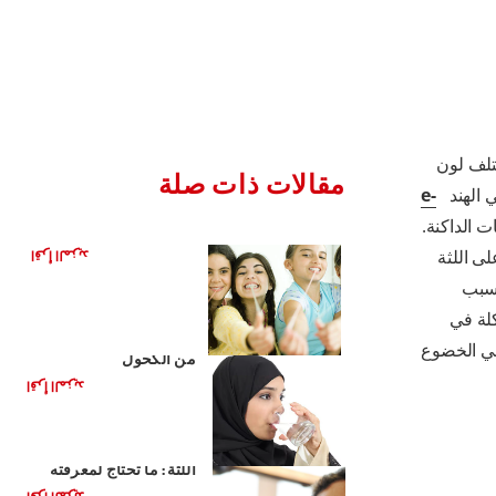
ختلف لون
مقالات ذات صلة
 الهند
e-
ت الداكنة.
هل العلكة مفيدة لأسنانك؟
لى اللثة
اقرأ المزيد
بسبب
كلة في
مزايا غسول الفم الخالي
في الخضوع
من الكحول
اقرأ المزيد
خراج الأسنان والعدوى في
اللثة: ما تحتاج لمعرفته