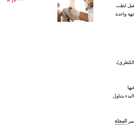
اقرأ المزيد
تقبل لطب
جهة واحدة
 الكظري)،
يها
بدء بتناول
سير
المجلة