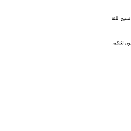
نسيج اللثة
ون لثتكم،