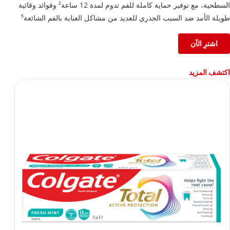
السطحية، مع توفير حماية كاملة للفم تدوم لمدة 12 ساعة² وفوائد وقائية
طويلة الأمد ضد السبب الجذري للعديد من مشاكل العناية بالفم الشائعة⁵
²بعد 4 أسابيع من الاستخدام المستمر
اشترِ الآن
⁵تقليل طبقة البلاك مقارنةً بأي معجون أسنان بالفلورايد، مع الاستخدام
المستمر لمدة 3 أشهر
اكتشف المزيد