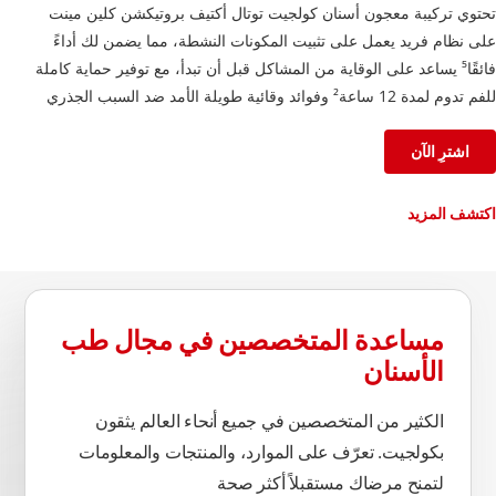
تحتوي تركيبة معجون أسنان كولجيت توتال أكتيف بروتيكشن كلين مينت
على نظام فريد يعمل على تثبيت المكونات النشطة، مما يضمن لك أداءً
فائقًا⁵ يساعد على الوقاية من المشاكل قبل أن تبدأ، مع توفير حماية كاملة
للفم تدوم لمدة 12 ساعة² وفوائد وقائية طويلة الأمد ضد السبب الجذري
للعديد من مشاكل العناية بالفم الشائعة⁵
اشترِ الآن
²بعد 4 أسابيع من الاستخدام المستمر
⁵تقليل طبقة البلاك مقارنةً بأي معجون أسنان بالفلورايد، مع الاستخدام
اكتشف المزيد
المستمر لمدة 3 أشهر
مساعدة المتخصصين في مجال طب
الأسنان
الكثير من المتخصصين في جميع أنحاء العالم يثقون
بكولجيت. تعرّف على الموارد، والمنتجات والمعلومات
لتمنح مرضاك مستقبلاً أكثر صحة