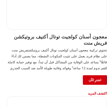
معجون أسنان كولجيت توتال أكتيف بروتيكشن
فريش منت
تحتوي تركيبة معجون أسنان كولجيت توتال أكتيف بروتيكشنفريش منت
على نظام فريد يعمل على تثبيت المكونات النشطة، مما يضمن لك أداءً
فائقًا⁵ يساعد على الوقاية من المشاكل قبل أن تبدأ، مع توفير حماية كاملة
للفم تدوم لمدة 12 ساعة² وفوائد وقائية طويلة الأمد ضد السبب الجذري
للعديد من مشاكل العناية بالفم الشائعة⁵
²بعد 4 أسابيع من الاستخدام المستمر
اشترِ الآن
⁵تقليل طبقة البلاك مقارنةً بأي معجون أسنان بالفلورايد، مع الاستخدام
المستمر لمدة 3 أشهر
اكتشف المزيد