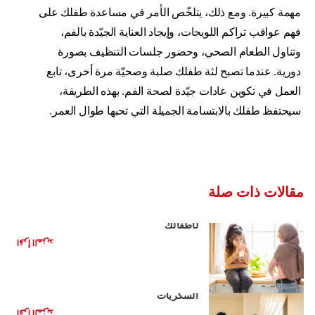
مهمة كبيرة. ومع ذلك، يتلخّص الأمر في مساعدة طفلك على
فهم عواقب تراكم اللويحات، وإيجاد العناية الجيّدة بالفم،
وتناول الطعام الصحي، وحضور جلسات التنظيف بصورة
دورية. عندما تصبح لثة طفلك صلبة وصحيّة مرة أخرى، تابع
العمل في تكوين عادات جيّدة لصحة الفم. بهذه الطريقة،
سيحتفظ طفلك بالابتسامة الجميلة التي تحبها طوال العمر.
مقالات ذات صلة
مشروبات صحية بديلة للمشروبات الغازية
لأطفالك
اقرأ المزيد
الأغذية الصحية للأطفال: تقليل تناول
السكريات
اقرأ المزيد