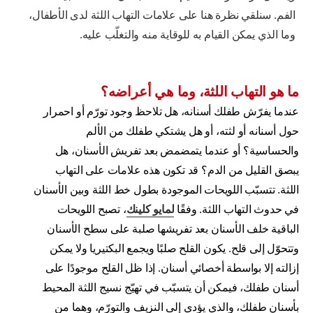
الفم. سنلقي نظرة هنا على علامات التهاب اللثة لدى الأطفال،
وما الذي يمكن القيام به للوقاية منه والتغلّب عليه.
ما هو التهاب اللثة، وما هي أعراضه؟
عندما يفرّش طفلك أسنانه، هل تلاحظ وجود تورّم أو احمرار
حول أسنانه أو لثته، أو هل يشتكي طفلك من الألم
والحساسية؟ أو عندما يتمضمض بعد تفريش الأسنان، هل
يبصق القليل من الدم؟ قد تكون هذه علامات على التهاب
اللثة. تتسبّب اللويحات الموجودة بطول خط اللثة وبين الأسنان
في حدوث التهاب اللثة. وفقًا
لمايو كلينك
، تصبح اللويحات
الباقية خلف الأسنان بعد تفريشها صلبة على سطح الأسنان
وتتحوّل إلى قلح. يكون القلح صلبًا ويجمع البكتيريا ولا يمكن
إزالته إلا بواسطة أخصائي أسنان. إذا ظل القلح موجودًا على
أسنان طفلك، فيمكن أن يتسبّب في تهيّج نسيج اللثة المحيط
بأسنان طفلك، والذي يؤدي إلى النزيف والتورّم، وهما من