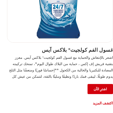
غسول الفم كولجيت
بلاكس آيس
®
اشعر بالإنتعاش والحماية مع غسول الفم كولجيت
بلاكس آيس. معزز
®
بتقنية فريش إف إكس ، حماية من البلاك طوال اليوم*، تمنحك تركيبته
المضادة للبكتيريا والخالية من الكحول **إحساسًا فوريًا ومنعشًا مثل الثلج
يدوم طويلًا، ليبقى فمك باردًا ونظيفًا ومليئًا بالثقة، لتتمكن من عيش كل
لحظة على أكمل وجه.
اشترِ الآن
اكتشف المزيد