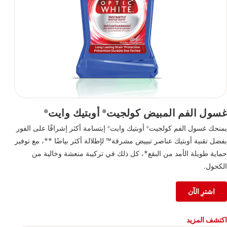
غسول الفم المبيض كولجيت
أوبتيك وايت
®
®
يمنحك غسول الفم كولجيت
أوبتيك وايت
إبتسامة أكثر إشراقًا على الفور
®
®
بفضل تقنية أوبتيك عناصر تبييض مشرقة™ لإطلالة أكثر بياضًا **، مع توفير
حماية طويلة الأمد من البقع*، كل ذلك في تركيبة منعشة وخالية من
الكحول.
اشترِ الآن
اكتشف المزيد