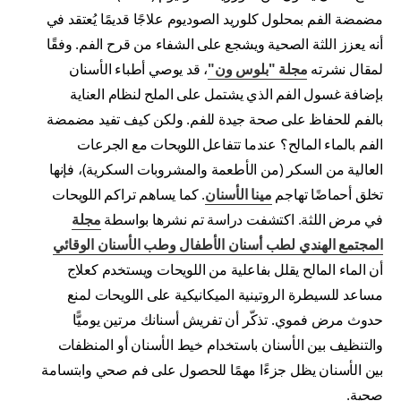
مضمضة الفم بمحلول كلوريد الصوديوم علاجًا قديمًا يُعتقد في
أنه يعزز اللثة الصحية ويشجع على الشفاء من قرح الفم. وفقًا
لمقال نشرته
مجلة "بلوس ون"
، قد يوصي أطباء الأسنان
بإضافة غسول الفم الذي يشتمل على الملح لنظام العناية
بالفم للحفاظ على صحة جيدة للفم. ولكن كيف تفيد مضمضة
الفم بالماء المالح؟ عندما تتفاعل اللويحات مع الجرعات
العالية من السكر (من الأطعمة والمشروبات السكرية)، فإنها
تخلق أحماضًا تهاجم
مينا الأسنان
. كما يساهم تراكم اللويحات
في مرض اللثة. اكتشفت دراسة تم نشرها بواسطة
مجلة
المجتمع الهندي لطب أسنان الأطفال وطب الأسنان الوقائي
أن الماء المالح يقلل بفاعلية من اللويحات ويستخدم كعلاج
مساعد للسيطرة الروتينية الميكانيكية على اللويحات لمنع
حدوث مرض فموي. تذكّر أن تفريش أسنانك مرتين يوميًّا
والتنظيف بين الأسنان باستخدام خيط الأسنان أو المنظفات
بين الأسنان يظل جزءًا مهمًا للحصول على فم صحي وابتسامة
صحية.