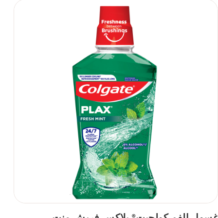
غسول الفم كولجيت
بلاكس فريش منت
®