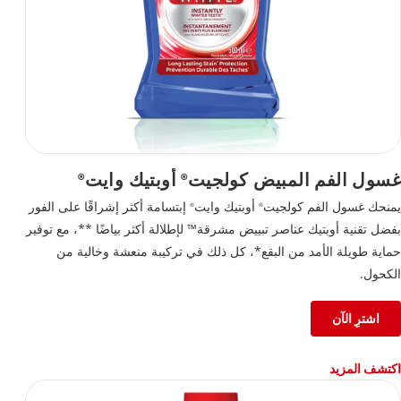
غسول الفم المبيض كولجيت
أوبتيك وايت
®
®
يمنحك غسول الفم كولجيت
أوبتيك وايت
إبتسامة أكثر إشراقًا على الفور
®
®
بفضل تقنية أوبتيك عناصر تبييض مشرقة™ لإطلالة أكثر بياضًا **، مع توفير
حماية طويلة الأمد من البقع*، كل ذلك في تركيبة منعشة وخالية من
الكحول.
اشترِ الآن
اكتشف المزيد