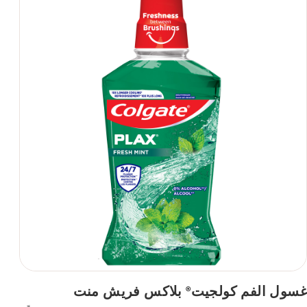
غسول الفم كولجيت
بلاكس فريش منت
®