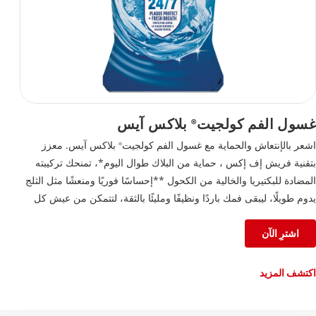
غسول الفم كولجيت
بلاكس آيس
®
اشعر بالإنتعاش والحماية مع غسول الفم كولجيت
بلاكس آيس. معزز
®
بتقنية فريش إف إكس ، حماية من البلاك طوال اليوم*، تمنحك تركيبته
المضادة للبكتيريا والخالية من الكحول **إحساسًا فوريًا ومنعشًا مثل الثلج
يدوم طويلًا، ليبقى فمك باردًا ونظيفًا ومليئًا بالثقة، لتتمكن من عيش كل
لحظة على أكمل وجه.
اشترِ الآن
اكتشف المزيد