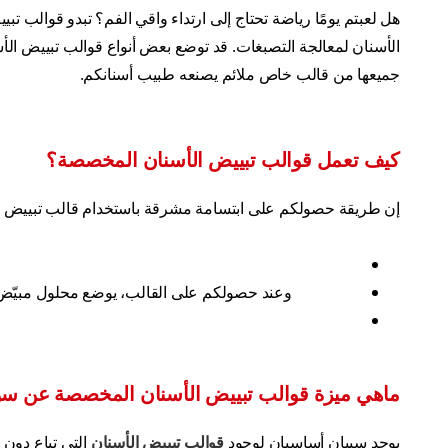
هل لعبتم يومًا رياضة تحتاج إلى ارتداء واقي الفم؟ تبدو قوالب 
الأسنان لمعالجة التصبغات. قد توضع بعض أنواع قوالب تبييض الأسن
جميعها من قالب خاص ملائم يصنعه طبيب أسنانكم.
كيف تعمل قوالب تبييض الأسنان المخصصة؟
إن طريقة حصولكم على ابتسامة مشرقة باستخدام قالب تبييض ا
وعند حصولكم على القالب، يوضع محلول مبيّض داخله وترتدونه لمدة تصل إلى 4 س
ماهي ميزة قوالب تبييض الأسنان المخصصة عن سو
يوجد سببان أساسيان لوجود
قوالب تبييض الأسنان
التي تباع دون