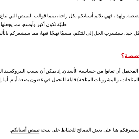
. ولهذا، فهي تلائم أسنانكم بكل راحة، بينما قوالب التبييض التي تبا
طبيّة تكون أكبر وأوسع، مما يجعلها أ
ل جيد، سيتسرب الجل إلى لثتكم، مسببًا تهيجًا فيها، مما سيشعركم بالألم
مخصصة؟
المحتمل أن تعانوا من حساسية الأسنان. إذ يمكن أن يسبب البيروكسيد ا
 (المثلجات، والمشروبات المثلجة) قابلة للتحمل في غضون بضعة أيام. أما 
 سنعرفكم هنا على بعض النصائح للحفاظ على نتيجة
تبييض أسنانكم
.