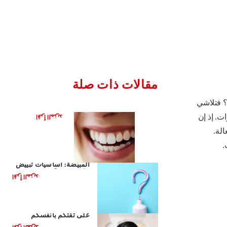
مقالات ذات صلة
؟ فتلاشي
تطور الفحم
ت. إذ إن
اقرأ المزيد
لة.
.
أساسيات معاجين الأسنان
المبيّضة: أساسيات تبييض
الأسنان يوميًّا
اقرأ المزيد
دور ابتسامتكم في التأثير
على ثقتكم بأنفسكم