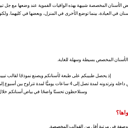
تبييض الأسنان المخصصة شبيهة بهذه الواقيات الفموية عند وضعها مع جل تب
ان في العيادة، بينما توضع الأخرى في المنزل، وبعضها في كليهما. ولكنها
لأسنان المخصص بسيطة وسهلة للغاية.
إذ يحصل طبيبكم على طبعة لأسنانكم ويصنع نموذجًا لقالب تبيي
اعات يوميًّا لمدة تتراوح بين أسبوع إلى أسبوعين.
وستلاحظون تحسنًا واضحًا في بياض أسنانكم خلال 
اها؟
 وصفة في مرتبة أقل من القوالب المخصصة.