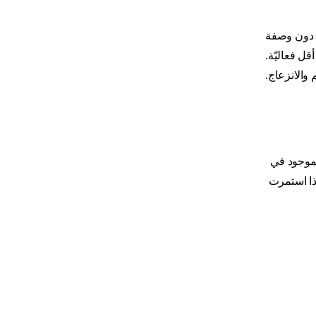
ع دون وصفة
قل فعاليّة.
 والانزعاج.
لموجود في
إذا استمرت