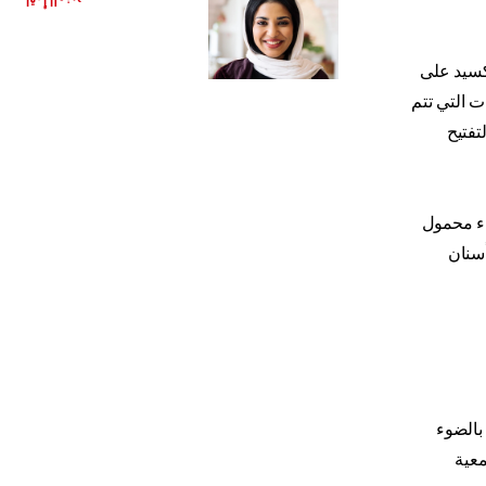
اقرأ المزيد
كسيد على
ت التي تتم
تفتيح
يء محمول
أسنان
 بالضوء
معية