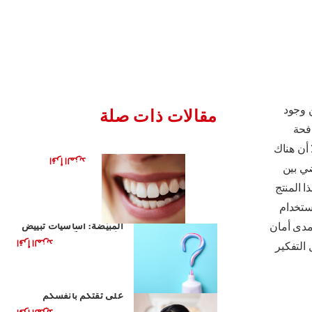
 وجود
مقالات ذات صلة
فحة
تطور الفحم
 أن هناك
اقرأ المزيد
ضي بين
ا المنتج
استخدام
أساسيات معاجين الأسنان
مدى أمان
المبيّضة: أساسيات تبييض
الأسنان يوميًّا
اقرأ المزيد
 التفكير
دور ابتسامتكم في التأثير
على ثقتكم بأنفسكم