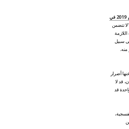
مقال نُشر في عام 2019 في
لا تتضمن
اللازمة
لى سبيل
 أكبر منه.
نها أضرار
، قد لا
احدة قد
نفسجية،
ن