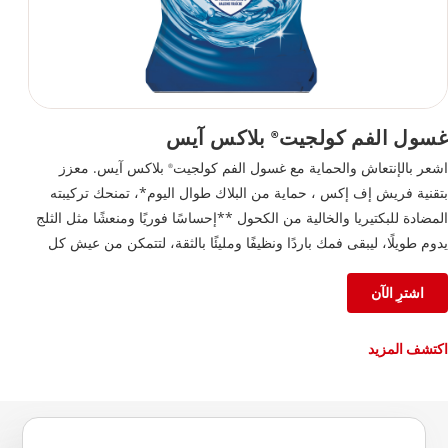
غسول الفم كولجيت
بلاكس آيس
®
اشعر بالإنتعاش والحماية مع غسول الفم كولجيت
بلاكس آيس. معزز
®
بتقنية فريش إف إكس ، حماية من البلاك طوال اليوم*، تمنحك تركيبته
المضادة للبكتيريا والخالية من الكحول **إحساسًا فوريًا ومنعشًا مثل الثلج
يدوم طويلًا، ليبقى فمك باردًا ونظيفًا ومليئًا بالثقة، لتتمكن من عيش كل
لحظة على أكمل وجه.
اشترِ الآن
اكتشف المزيد