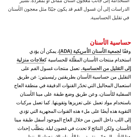
استخدامه إلى جانب معجون أسنان مماثل أو بمفرده. تشير
الدراسات إلى أن غسول الفم قد يكون جيّدًا مثل معجون الأسنان
في تقليل الحساسية.
حساسية الأسنان
وفقًا
لجمعية الأسنان الأمريكية (ADA)
، يمكن أن يؤدي
استخدام منتجات الأسنان المقلّلة للحساسية ك
علاجات منزلية
إلى التقليل من الحساسية.
تعمل منتجات غسول الفم على
التقليل من حساسية الأسنان بطريقتين رئيسيتين: عن طريق
استعمال المحاليل التي تخدّر القنوات الدقيقة في منطقة العاج
السفلية للأسنان، وعن طريق وضع طبقة على مينا الأسنان
باستخدام مواد تعمل على تعزيزها وتقويتها. كما تعمل مركبات
التقوية هذه أيضًا على ملء هذه القنوات المجهرية التي تؤدي
إلى اللب داخل السن من خلال العاج الموجود أسفل طبقة مينا
الأسنان. ولكن النتائج لا تحدث في غضون ليلة. يتطلّب إحداث
هذا التأثير المخدّر وتقوية مينا الأسنان الاستخدام المنتظم.