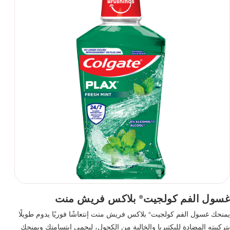
غسول الفم كولجيت
بلاكس فريش منت
®
يمنحك غسول الفم كولجيت
بلاكس فريش منت إنتعاشًا فوريًا يدوم طويلًا
®
بتركيبته المضادة للبكتيريا والخالية من الكحول، ليحمي ابتسامتك ويمنحك