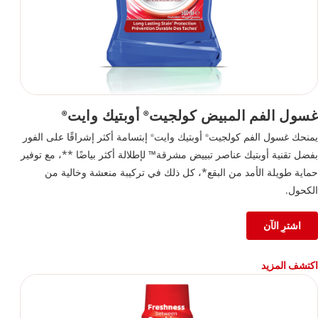
غسول الفم المبيض كولجيت
أوبتيك وايت
®
®
يمنحك غسول الفم كولجيت
أوبتيك وايت
إبتسامة أكثر إشراقًا على الفور
®
®
بفضل تقنية أوبتيك عناصر تبييض مشرقة™ لإطلالة أكثر بياضًا **، مع توفير
حماية طويلة الأمد من البقع*، كل ذلك في تركيبة منعشة وخالية من
الكحول.
اشترِ الآن
اكتشف المزيد