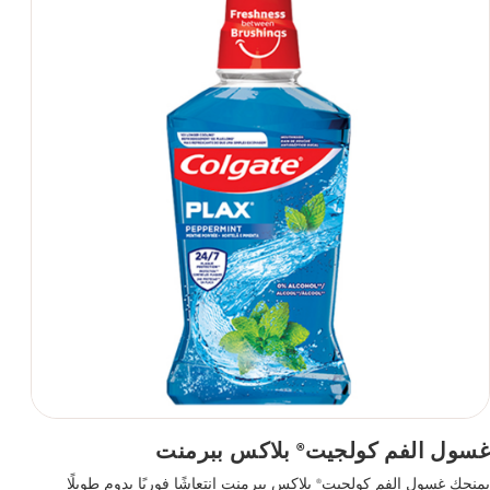
غسول الفم كولجيت
بلاكس ببرمنت
®
يمنحك غسول الفم كولجيت
بلاكس ببرمنت انتعاشًا فوريًا يدوم طويلًا
®