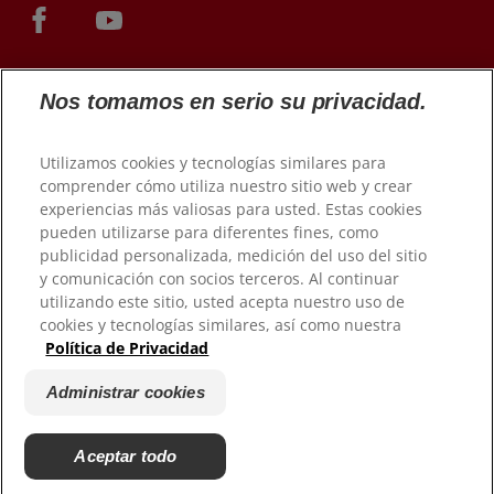
Nos tomamos en serio su privacidad.
Utilizamos cookies y tecnologías similares para
comprender cómo utiliza nuestro sitio web y crear
experiencias más valiosas para usted. Estas cookies
pueden utilizarse para diferentes fines, como
© 2026 Colgate-Palmolive Company. Todos los derechos
publicidad personalizada, medición del uso del sitio
reservados.
y comunicación con socios terceros. Al continuar
utilizando este sitio, usted acepta nuestro uso de
Condiciones de uso
cookies y tecnologías similares, así como nuestra
Política de Privacidad
Política de privacidad
Condiciones de venta
Administrar cookies
Administrar cookies
No vender mi información personal
Aceptar todo