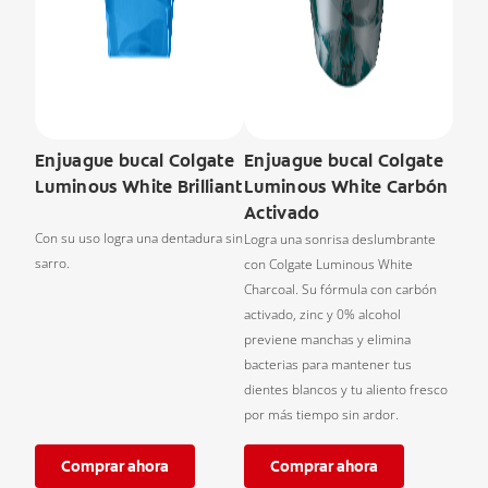
Enjuague bucal Colgate
Enjuague bucal Colgate
Luminous White Brilliant
Luminous White Carbón
Activado
Con su uso logra una dentadura sin
Logra una sonrisa deslumbrante
sarro.
con Colgate Luminous White
Charcoal. Su fórmula con carbón
activado, zinc y 0% alcohol
previene manchas y elimina
bacterias para mantener tus
dientes blancos y tu aliento fresco
por más tiempo sin ardor.
Comprar ahora
Comprar ahora