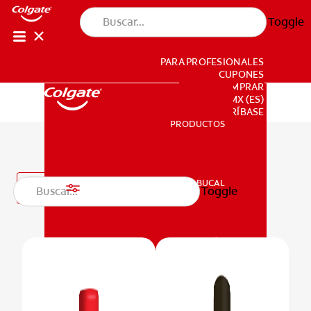
Toggle
PARA PROFESIONALES
CUPONES
DONDE COMPRAR
MX (ES)
SUSCRÍBASE
PRODUCTOS
PRODUCTOS
Enjuagues bucales
SALUD BUCAL
Filtro
Toggle
SALUD BUCAL
MISIÓN
CHEQUEO DE SALUD BUCAL
MISIÓN
CORRESPONDENCIA DE PRODUCTOS