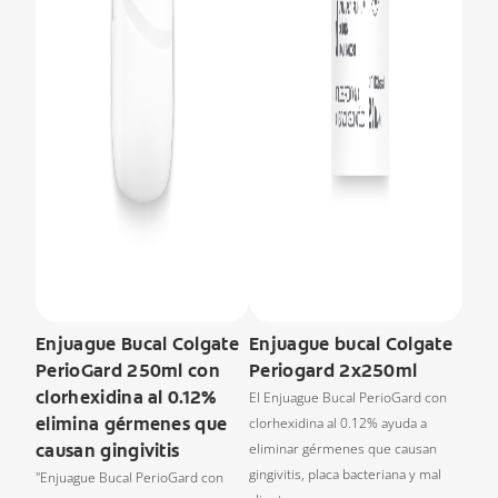
Enjuague Bucal Colgate
Enjuague bucal Colgate
PerioGard 250ml con
Periogard 2x250ml
clorhexidina al 0.12%
El Enjuague Bucal PerioGard con
elimina gérmenes que
clorhexidina al 0.12% ayuda a
causan gingivitis
eliminar gérmenes que causan
gingivitis, placa bacteriana y mal
"Enjuague Bucal PerioGard con