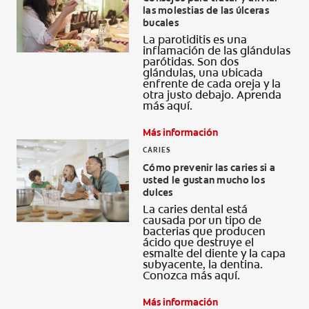
las molestias de las úlceras
CHEQUEO DE SALUD BUCAL
bucales
CORRESPONDENCIA DE PRODUCTOS
La parotiditis es una
inflamación de las glándulas
parótidas. Son dos
glándulas, una ubicada
enfrente de cada oreja y la
otra justo debajo. Aprenda
PARA PROFESIONALES
más aquí.
CUPONES
Más información
CARIES
DONDE COMPRAR
Cómo prevenir las caries si a
usted le gustan mucho los
MX (ES)
dulces
La caries dental está
SUSCRÍBASE
causada por un tipo de
bacterias que producen
ácido que destruye el
esmalte del diente y la capa
subyacente, la dentina.
Conozca más aquí.
Más información