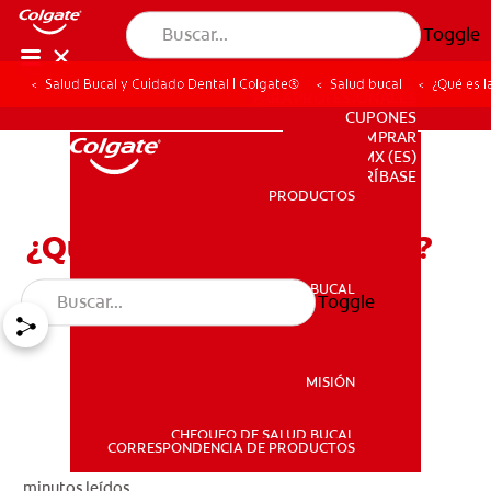
Toggle
Salud Bucal y Cuidado Dental | Colgate®
Salud bucal
¿Qué es l
PARA PROFESIONALES
CUPONES
DONDE COMPRAR
MX (ES)
SUSCRÍBASE
PRODUCTOS
PRODUCTOS
¿Qué es la estomatología?
SALUD BUCAL
Toggle
SALUD BUCAL
MISIÓN
CHEQUEO DE SALUD BUCAL
MISIÓN
CORRESPONDENCIA DE PRODUCTOS
minutos leídos