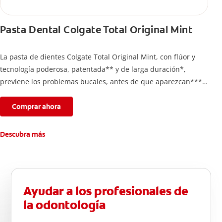
Pasta Dental Colgate Total Original Mint
La pasta de dientes Colgate Total Original Mint, con flúor y
tecnología poderosa, patentada** y de larga duración*,
previene los problemas bucales, antes de que aparezcan****.
Además, te brinda 24 horas de protección antibacterial* y una
completa limpieza dental.
Comprar ahora
*Con el cepillado 2 veces por día y uso continuo por 4
semanas.
Descubra más
**Patentada en Estados Unidos.
****Ayuda a prevenir problemas bucales cosméticos
comunes causados por bacterias como: placa, caries, sarro y
mal aliento.
Ayudar a los profesionales de
la odontología