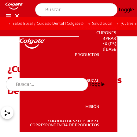
Toggle
Salud Bucal y Cuidado Dental | Colgate®
Salud bucal
¿Cuáles 
PARA PROFESIONALES
CUPONES
DONDE COMPRAR
MX (ES)
SUSCRÍBASE
PRODUCTOS
PRODUCTOS
¿Cuáles Son Los Efectos
Secundarios Más Comunes
SALUD BUCAL
Toggle
SALUD BUCAL
De La Novocaína?
MISIÓN
CHEQUEO DE SALUD BUCAL
MISIÓN
CORRESPONDENCIA DE PRODUCTOS