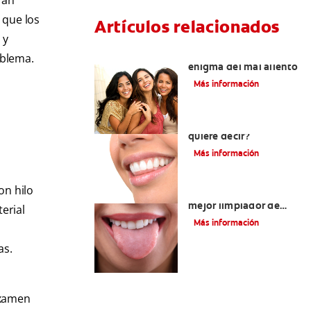
ran
 que los
Artículos relacionados
 y
La lengua blanca: el
oblema.
enigma del mal aliento
Más información
Saliva espumosa: ¿Qué
quiere decir?
Más información
on hilo
Cómo encontrar el
mejor limpiador de
erial
lengua
Más información
as.
 examen