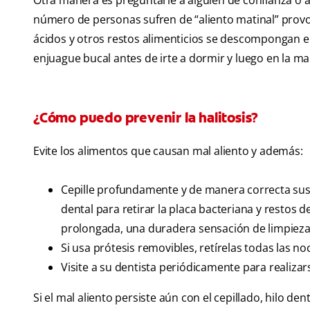
Otra manera es preguntarle a alguien de confianza o 
número de personas sufren de “aliento matinal” provoc
ácidos y otros restos alimenticios se descompongan en 
enjuague bucal antes de irte a dormir y luego en la ma
¿Cómo puedo prevenir la halitosis?
Evite los alimentos que causan mal aliento y además:
Cepille profundamente y de manera correcta sus d
dental para retirar la placa bacteriana y restos 
prolongada, una duradera sensación de limpieza 
Si usa prótesis removibles, retírelas todas las n
Visite a su dentista periódicamente para realizar
Si el mal aliento persiste aún con el cepillado, hilo de