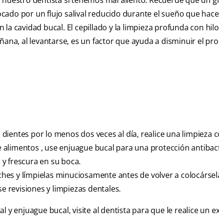
a nuestro dentista si tenemos mal aliento. Recuerde que un g
ado por un flujo salival reducido durante el sueño que hace
la cavidad bucal. El cepillado y la limpieza profunda con hilo
ñana, al levantarse, es un factor que ayuda a disminuir el pr
ientes por lo menos dos veces al día, realice una limpieza c
de alimentos , use enjuague bucal para una protección antibact
y frescura en su boca.
oches y límpielas minuciosamente antes de volver a colocársel
se revisiones y limpiezas dentales.
ntal y enjuague bucal, visite al dentista para que le realice un