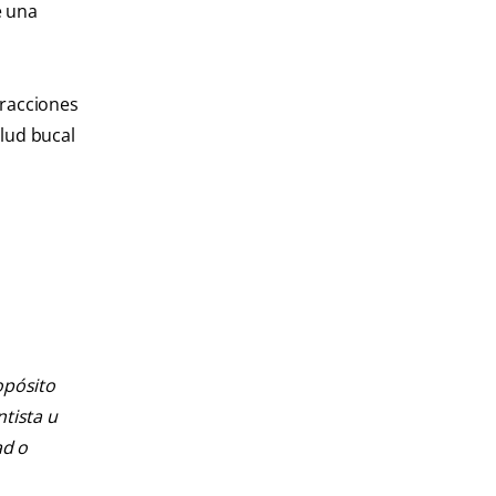
e una
eracciones
alud bucal
opósito
ntista u
ad o