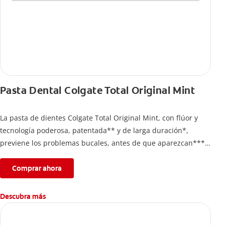
Pasta Dental Colgate Total Original Mint
La pasta de dientes Colgate Total Original Mint, con flúor y
tecnología poderosa, patentada** y de larga duración*,
previene los problemas bucales, antes de que aparezcan****.
Además, te brinda 24 horas de protección antibacterial* y una
completa limpieza dental.
Comprar ahora
*Con el cepillado 2 veces por día y uso continuo por 4
semanas.
Descubra más
**Patentada en Estados Unidos.
****Ayuda a prevenir problemas bucales cosméticos