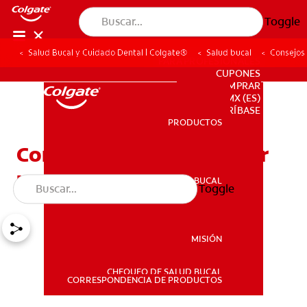
Toggle
Salud Bucal y Cuidado Dental | Colgate®
Salud bucal
Consejos 
PARA PROFESIONALES
CUPONES
DONDE COMPRAR
MX (ES)
SUSCRÍBASE
PRODUCTOS
PRODUCTOS
Consejos para desinfectar
un cepillo de dientes
SALUD BUCAL
Toggle
SALUD BUCAL
MISIÓN
CHEQUEO DE SALUD BUCAL
MISIÓN
CORRESPONDENCIA DE PRODUCTOS