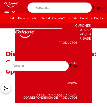
Toggle
Salud Bucal y Cuidado Dental | Colgate®
Salud bucal
Dientes c
PARA PROFESIONALES
CUPONES
DONDE COMPRAR
MX (ES)
SUSCRÍBASE
PRODUCTOS
PRODUCTOS
Dientes con hipercalcemia:
Qué es y cuáles son las
SALUD BUCAL
Toggle
SALUD BUCAL
opciones de tratamiento
MISIÓN
CHEQUEO DE SALUD BUCAL
MISIÓN
CORRESPONDENCIA DE PRODUCTOS