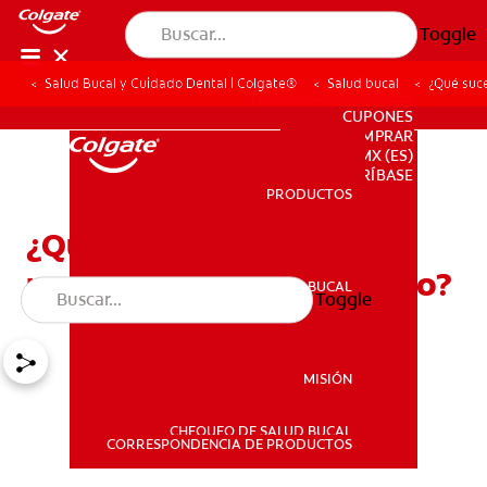
Toggle
Salud Bucal y Cuidado Dental | Colgate®
Salud bucal
¿Qué suc
PARA PROFESIONALES
CUPONES
DONDE COMPRAR
MX (ES)
SUSCRÍBASE
PRODUCTOS
PRODUCTOS
¿Qué sucede cuando se
repara un paladar hendido?
SALUD BUCAL
Toggle
SALUD BUCAL
MISIÓN
CHEQUEO DE SALUD BUCAL
MISIÓN
CORRESPONDENCIA DE PRODUCTOS