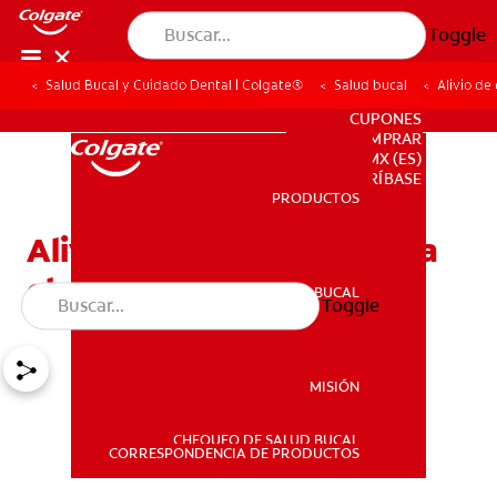
Toggle
Salud Bucal y Cuidado Dental | Colgate®
Salud bucal
Alivio de
PARA PROFESIONALES
CUPONES
DONDE COMPRAR
MX (ES)
SUSCRÍBASE
PRODUCTOS
PRODUCTOS
Alivio de emergencia para
el dolor dental
SALUD BUCAL
Toggle
SALUD BUCAL
MISIÓN
CHEQUEO DE SALUD BUCAL
MISIÓN
CORRESPONDENCIA DE PRODUCTOS