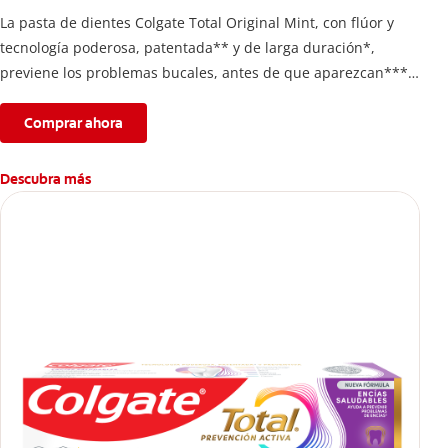
La pasta de dientes Colgate Total Original Mint, con flúor y
tecnología poderosa, patentada** y de larga duración*,
previene los problemas bucales, antes de que aparezcan****.
Además, te brinda 24 horas de protección antibacterial* y una
completa limpieza dental.
Comprar ahora
*Con el cepillado 2 veces por día y uso continuo por 4
semanas.
Descubra más
**Patentada en Estados Unidos.
****Ayuda a prevenir problemas bucales cosméticos
comunes causados por bacterias como: placa, caries, sarro y
mal aliento.