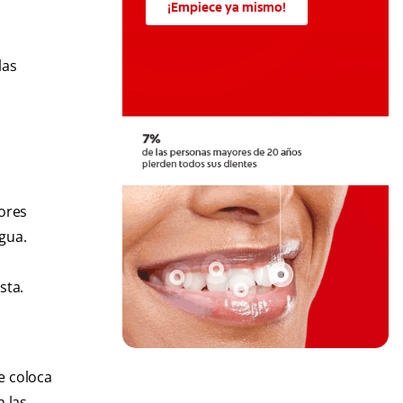
¡Empiece ya mismo!
las
iores
ngua.
sta.
e coloca
n las