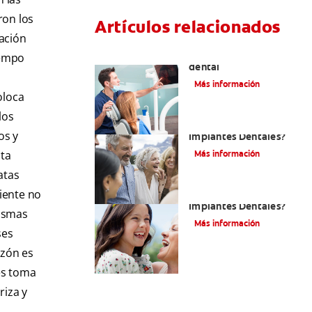
ron los
Artículos relacionados
zación
Cirugía de implante
iempo
dental
Más información
oloca
los
¿Qué Son Los
os y
Implantes Dentales?
ita
Más información
atas
iente no
¿Qué Son Los
Implantes Dentales?
mismas
Más información
ses
azón es
es toma
riza y