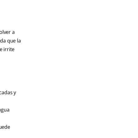
olver a
ida que la
 irrite
cadas y
 agua
puede