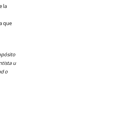
e la
ya que
opósito
ntista u
ad o