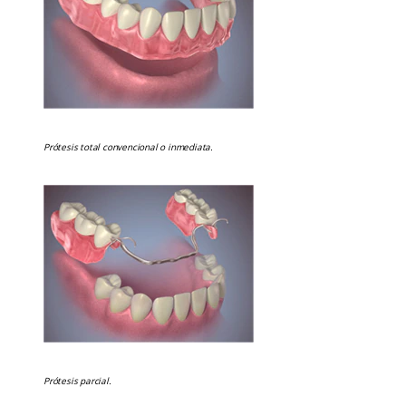
Prótesis total convencional o inmediata.
Prótesis parcial.