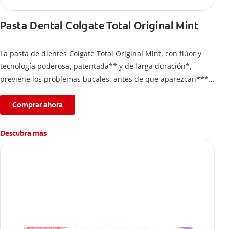
Pasta Dental Colgate Total Original Mint
La pasta de dientes Colgate Total Original Mint, con flúor y
tecnología poderosa, patentada** y de larga duración*,
previene los problemas bucales, antes de que aparezcan****.
Además, te brinda 24 horas de protección antibacterial* y una
completa limpieza dental.
Comprar ahora
*Con el cepillado 2 veces por día y uso continuo por 4
semanas.
Descubra más
**Patentada en Estados Unidos.
****Ayuda a prevenir problemas bucales cosméticos
comunes causados por bacterias como: placa, caries, sarro y
mal aliento.