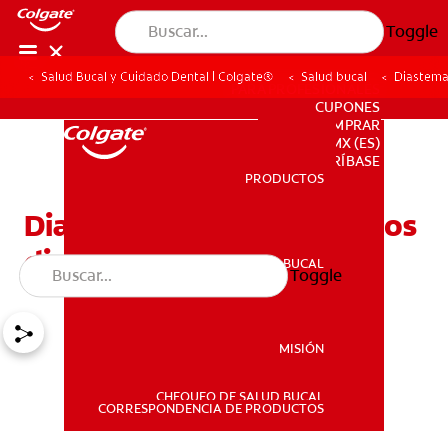
Toggle
Salud Bucal y Cuidado Dental | Colgate®
Salud bucal
Diastema 
PARA PROFESIONALES
CUPONES
DONDE COMPRAR
MX (ES)
SUSCRÍBASE
PRODUCTOS
PRODUCTOS
Diastema (espacio entre los
dientes)
SALUD BUCAL
Toggle
SALUD BUCAL
MISIÓN
CHEQUEO DE SALUD BUCAL
MISIÓN
CORRESPONDENCIA DE PRODUCTOS