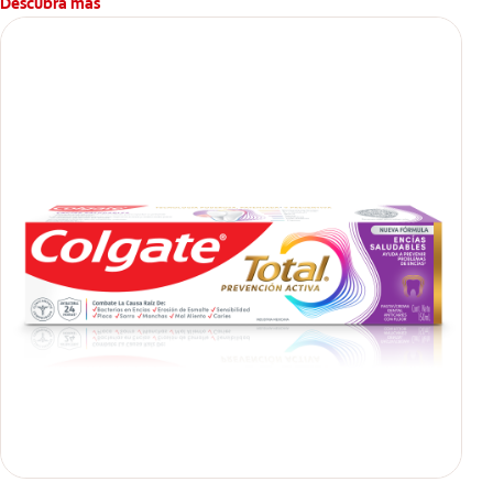
Descubra más
**Patentada en Estados Unidos.
****Ayuda a prevenir problemas bucales cosméticos
comunes causados por bacterias como: placa, caries, sarro y
mal aliento.