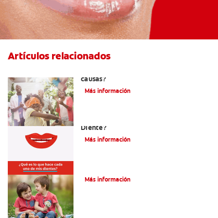
Artículos relacionados
La hipodoncia: ¿Qué es y cuáles son sus
causas?
Más información
¿Cuáles Son Las Diferentes Partes Del
Diente?
Más información
Su hijo tiene un mesiodens. ¿Y ahora?
Más información