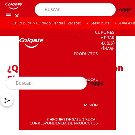
Toggle
Salud Bucal y Cuidado Dental | Colgate®
Salud bucal
¿Qué es l
PARA PROFESIONALES
CUPONES
DONDE COMPRAR
MX (ES)
SUSCRÍBASE
PRODUCTOS
PRODUCTOS
¿Qué es la Pasta Dental con
Fluoruro de Estaño?
SALUD BUCAL
Toggle
SALUD BUCAL
MISIÓN
CHEQUEO DE SALUD BUCAL
MISIÓN
CORRESPONDENCIA DE PRODUCTOS