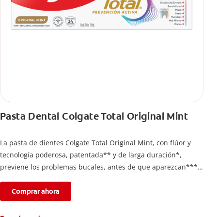
Pasta Dental Colgate Total Original Mint
La pasta de dientes Colgate Total Original Mint, con flúor y
tecnología poderosa, patentada** y de larga duración*,
previene los problemas bucales, antes de que aparezcan****.
Además, te brinda 24 horas de protección antibacterial* y una
completa limpieza dental.
Comprar ahora
*Con el cepillado 2 veces por día y uso continuo por 4
semanas.