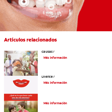
Artículos relacionados
La hipodoncia: ¿Qué es y cuáles son sus
causas?
Más información
¿Cuáles Son Las Diferentes Partes Del
Diente?
Más información
Su hijo tiene un mesiodens. ¿Y ahora?
Más información