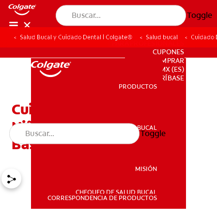
Toggle
Salud Bucal y Cuidado Dental | Colgate®
Salud bucal
Cuidado 
PARA PROFESIONALES
CUPONES
DONDE COMPRAR
MX (ES)
SUSCRÍBASE
PRODUCTOS
PRODUCTOS
Cuidado Dental En Los
Niños Pequeños: Pautas
SALUD BUCAL
Toggle
SALUD BUCAL
Básicas
MISIÓN
CHEQUEO DE SALUD BUCAL
MISIÓN
CORRESPONDENCIA DE PRODUCTOS