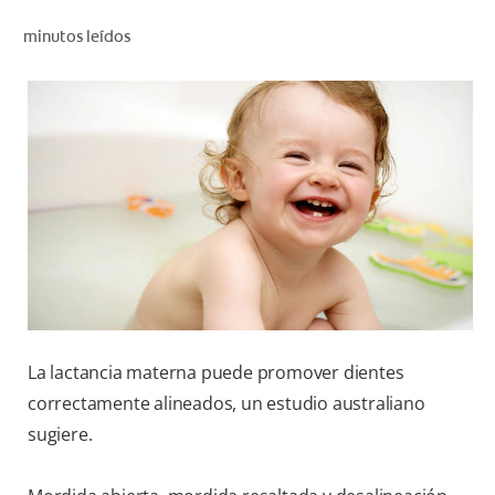
CHEQUEO DE SALUD BUCAL
minutos leídos
CORRESPONDENCIA DE PRODUCTOS
PARA PROFESIONALES
CUPONES
DONDE COMPRAR
MX (ES)
SUSCRÍBASE
La lactancia materna puede promover dientes
correctamente alineados, un estudio australiano
sugiere.