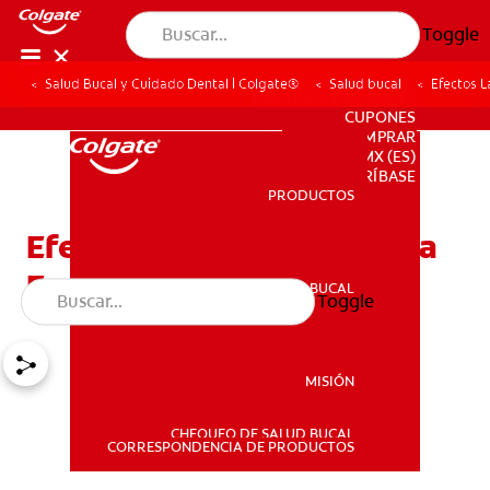
Toggle
Salud Bucal y Cuidado Dental | Colgate®
Salud bucal
Efectos L
PARA PROFESIONALES
CUPONES
DONDE COMPRAR
MX (ES)
SUSCRÍBASE
PRODUCTOS
PRODUCTOS
Efectos Lactancia Materna
En Los Dientes
SALUD BUCAL
Toggle
SALUD BUCAL
MISIÓN
CHEQUEO DE SALUD BUCAL
MISIÓN
CORRESPONDENCIA DE PRODUCTOS