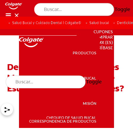
Toggle
Salud Bucal y Cuidado Dental | Colgate®
Salud bucal
Dentición
PARA PROFESIONALES
CUPONES
DONDE COMPRAR
MX (ES)
SUSCRÍBASE
PRODUCTOS
PRODUCTOS
Dentición En Bebés DeTres
Meses: ¿Cómo Saber Si Le
SALUD BUCAL
Toggle
SALUD BUCAL
Están Saliendo Los Dientes?
MISIÓN
CHEQUEO DE SALUD BUCAL
MISIÓN
CORRESPONDENCIA DE PRODUCTOS