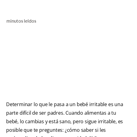
CHEQUEO DE SALUD BUCAL
CORRESPONDENCIA DE PRODUCTOS
minutos leídos
PARA PROFESIONALES
CUPONES
DONDE COMPRAR
MX (ES)
SUSCRÍBASE
Determinar lo que le pasa a un bebé irritable es una
parte difícil de ser padres. Cuando alimentas a tu
bebé, lo cambias y está sano, pero sigue irritable, es
posible que te preguntes: ¿cómo saber si les