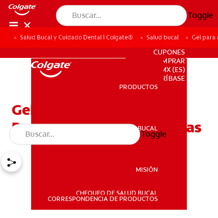
Toggle
Salud Bucal y Cuidado Dental | Colgate®
Salud bucal
Gel para 
PARA PROFESIONALES
CUPONES
DONDE COMPRAR
MX (ES)
SUSCRÍBASE
PRODUCTOS
PRODUCTOS
Gel para dentición:
Precauciones y alternativas
SALUD BUCAL
Toggle
SALUD BUCAL
MISIÓN
CHEQUEO DE SALUD BUCAL
MISIÓN
CORRESPONDENCIA DE PRODUCTOS