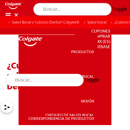
Toggle
Salud Bucal y Cuidado Dental | Colgate®
Salud bucal
¿Cuándo l
PARA PROFESIONALES
CUPONES
DONDE COMPRAR
MX (ES)
SUSCRÍBASE
PRODUCTOS
PRODUCTOS
¿Cuándo les salen los
primeros dientes a los
SALUD BUCAL
Toggle
SALUD BUCAL
bebés?
MISIÓN
CHEQUEO DE SALUD BUCAL
MISIÓN
CORRESPONDENCIA DE PRODUCTOS