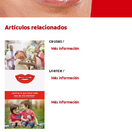
Artículos relacionados
La hipodoncia: ¿Qué es y cuáles son sus
causas?
Más información
¿Cuáles Son Las Diferentes Partes Del
Diente?
Más información
Su hijo tiene un mesiodens. ¿Y ahora?
Más información