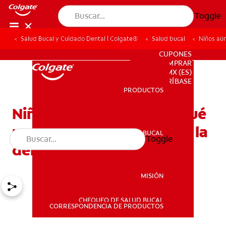
Toggle
Salud Bucal y Cuidado Dental | Colgate®
Salud bucal
Niños aún
PARA PROFESIONALES
CUPONES
DONDE COMPRAR
MX (ES)
SUSCRÍBASE
PRODUCTOS
PRODUCTOS
Niños aún sin dientes: ¿Qué
puede causar retrasos en la
SALUD BUCAL
Toggle
SALUD BUCAL
dentición?
MISIÓN
CHEQUEO DE SALUD BUCAL
MISIÓN
CORRESPONDENCIA DE PRODUCTOS