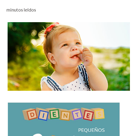
CHEQUEO DE SALUD BUCAL
minutos leídos
CORRESPONDENCIA DE PRODUCTOS
PARA PROFESIONALES
CUPONES
DONDE COMPRAR
MX (ES)
SUSCRÍBASE