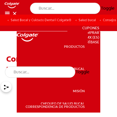
Toggle
Salud Bucal y Cuidado Dental | Colgate®
Salud bucal
Consejos
PARA PROFESIONALES
CUPONES
DONDE COMPRAR
MX (ES)
SUSCRÍBASE
PRODUCTOS
PRODUCTOS
Consejos de Salud bucal
para Niños
SALUD BUCAL
Toggle
SALUD BUCAL
MISIÓN
CHEQUEO DE SALUD BUCAL
MISIÓN
CORRESPONDENCIA DE PRODUCTOS