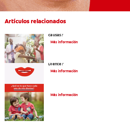
Artículos relacionados
La hipodoncia: ¿Qué es y cuáles son sus
causas?
Más información
¿Cuáles Son Las Diferentes Partes Del
Diente?
Más información
Su hijo tiene un mesiodens. ¿Y ahora?
Más información