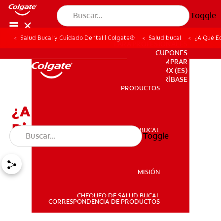
Toggle
Salud Bucal y Cuidado Dental | Colgate®
Salud bucal
¿A Qué E
PARA PROFESIONALES
CUPONES
DONDE COMPRAR
MX (ES)
SUSCRÍBASE
PRODUCTOS
PRODUCTOS
¿A Qué Edad Se Caen Los
Dientes De Los Niños?
SALUD BUCAL
Toggle
SALUD BUCAL
MISIÓN
CHEQUEO DE SALUD BUCAL
MISIÓN
CORRESPONDENCIA DE PRODUCTOS