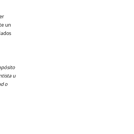
er
te un
idados
opósito
ntista u
ad o