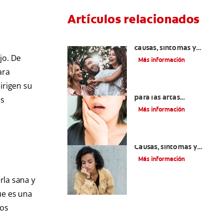
Artículos relacionados
Lengua geográfica:
causas, síntomas y
cuidados
jo. De
Más información
ara
irigen su
Remedios naturales
para las aftas
os
(lesiones) bucales
Más información
Queilitis angular:
Causas, síntomas y
tratamientos
Más información
rla sana y
ue es una
ños