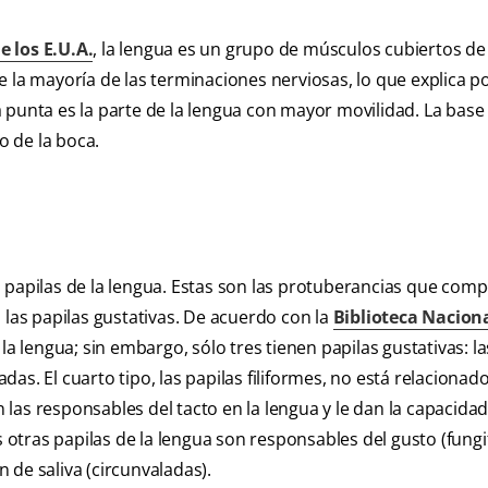
e los E.U.A.
, la lengua es un grupo de músculos cubiertos de 
e la mayoría de las terminaciones nerviosas, lo que explica p
punta es la parte de la lengua con mayor movilidad. La base 
o de la boca.
 papilas de la lengua. Estas son las protuberancias que com
 las papilas gustativas. De acuerdo con la
Biblioteca Nacion
 la lengua; sin embargo, sólo tres tienen papilas gustativas: la
adas. El cuarto tipo, las papilas filiformes, no está relacionad
n las responsables del tacto en la lengua y le dan la capacida
s otras papilas de la lengua son responsables del gusto (fung
n de saliva (circunvaladas).