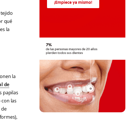
¡Empiece ya mismo!
tejido
or qué
es la
ponen la
al de
s papilas
o con las
d de
iformes),