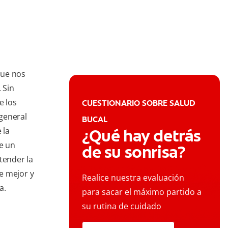
que nos
 Sin
e los
CUESTIONARIO SOBRE SALUD
 general
BUCAL
 la
¿Qué hay detrás
ne un
de su sonrisa?
tender la
e mejor y
Realice nuestra evaluación
a.
para sacar el máximo partido a
su rutina de cuidado