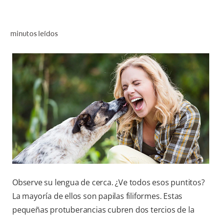
CHEQUEO DE SALUD BUCAL
CORRESPONDENCIA DE PRODUCTOS
minutos leídos
PARA PROFESIONALES
CUPONES
DONDE COMPRAR
MX (ES)
SUSCRÍBASE
Observe su lengua de cerca. ¿Ve todos esos puntitos?
La mayoría de ellos son papilas filiformes. Estas
pequeñas protuberancias cubren dos tercios de la