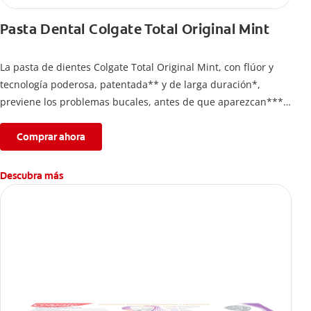
Pasta Dental Colgate Total Original Mint
La pasta de dientes Colgate Total Original Mint, con flúor y
tecnología poderosa, patentada** y de larga duración*,
previene los problemas bucales, antes de que aparezcan****.
Además, te brinda 24 horas de protección antibacterial* y una
completa limpieza dental.
Comprar ahora
*Con el cepillado 2 veces por día y uso continuo por 4
semanas.
Descubra más
**Patentada en Estados Unidos.
****Ayuda a prevenir problemas bucales cosméticos
comunes causados por bacterias como: placa, caries, sarro y
mal aliento.