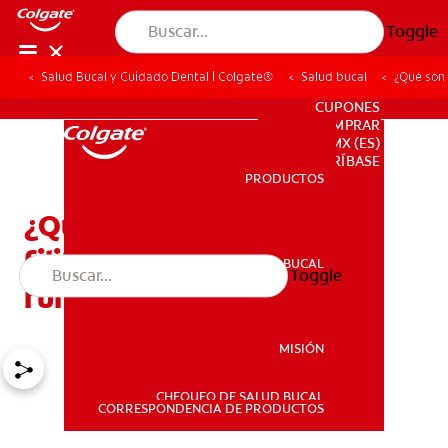
Toggle
Salud Bucal y Cuidado Dental | Colgate®
Salud bucal
¿Qué son 
PARA PROFESIONALES
CUPONES
DONDE COMPRAR
MX (ES)
SUSCRÍBASE
PRODUCTOS
PRODUCTOS
¿Qué son las papilas
filiformes y cuál es su
SALUD BUCAL
Toggle
SALUD BUCAL
función?
MISIÓN
CHEQUEO DE SALUD BUCAL
MISIÓN
CORRESPONDENCIA DE PRODUCTOS