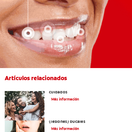
Artículos relacionados
Lengua geográfica: causas, síntomas y
cuidados
Más información
Remedios naturales para las aftas
(lesiones) bucales
Más información