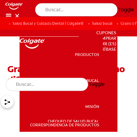
Toggle
Salud Bucal y Cuidado Dental | Colgate®
Salud bucal
Grano o f
PARA PROFESIONALES
CUPONES
DONDE COMPRAR
MX (ES)
SUSCRÍBASE
PRODUCTOS
PRODUCTOS
Grano o fuego labial: cómo
diferenciarlos y tratarlos
SALUD BUCAL
Toggle
SALUD BUCAL
MISIÓN
CHEQUEO DE SALUD BUCAL
MISIÓN
CORRESPONDENCIA DE PRODUCTOS