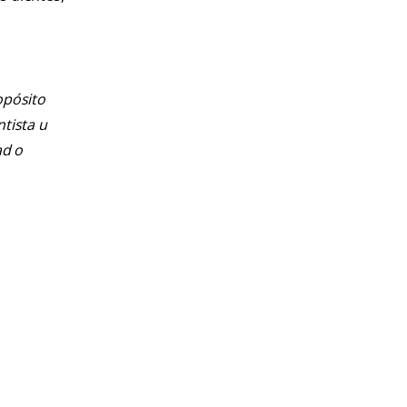
opósito
ntista u
ad o