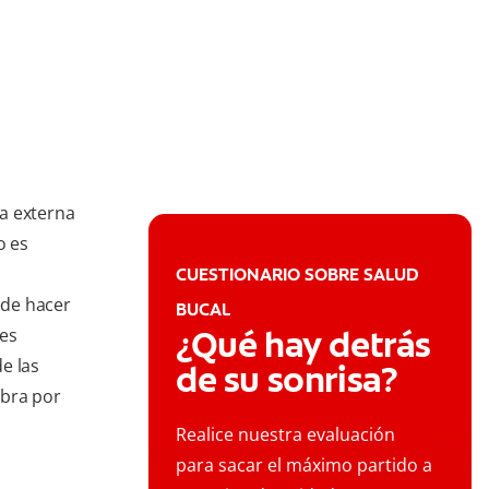
a externa
o es
CUESTIONARIO SOBRE SALUD
ede hacer
BUCAL
¿Qué hay detrás
tes
e las
de su sonrisa?
ubra por
Realice nuestra evaluación
para sacar el máximo partido a