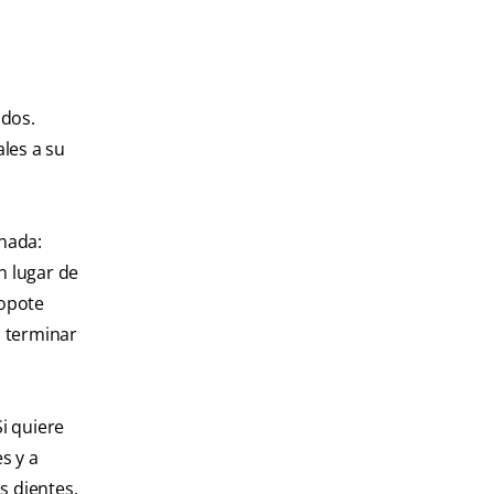
ados.
ales a su
nada:
n lugar de
popote
l terminar
Si quiere
s y a
s dientes,