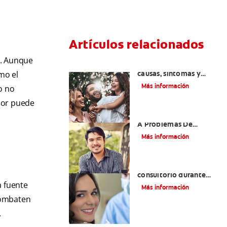
Artículos relacionados
n. Aunque
Lengua geográfica:
causas, síntomas y
mo el
cuidados
Más información
o no
bor puede
El Mal Aliento Debido
A Problemas De
Estómago
Más información
¿Qué se hace en el
consultorio durante
una cita de profilaxis
a fuente
Más información
dental?
 combaten
.