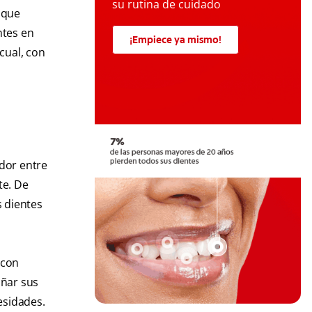
su rutina de cuidado
 que
ntes en
¡Empiece ya mismo!
cual, con
ador entre
te. De
s dientes
 con
ñar sus
esidades.