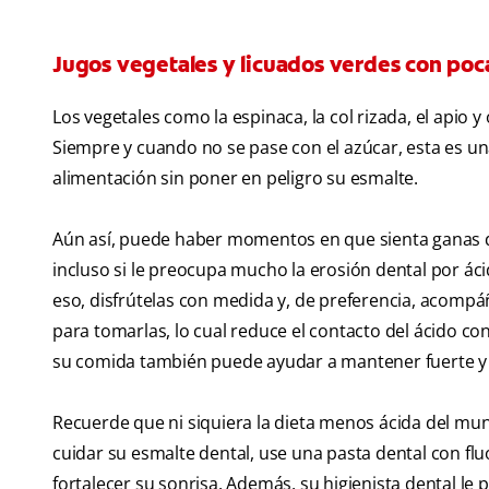
Jugos vegetales y licuados verdes con poc
Los vegetales como la espinaca, la col rizada, el apio 
Siempre y cuando no se pase con el azúcar, esta es una 
alimentación sin poner en peligro su esmalte.
Aún así, puede haber momentos en que sienta ganas d
incluso si le preocupa mucho la erosión dental por ác
eso, disfrútelas con medida y, de preferencia, acom
para tomarlas, lo cual reduce el contacto del ácido co
su comida también puede ayudar a mantener fuerte y s
Recuerde que ni siquiera la dieta menos ácida del mu
cuidar su esmalte dental, use una pasta dental con fluo
fortalecer su sonrisa. Además, su higienista dental l