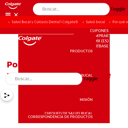
Toggle
Salud Bucal y Cuidado Dental | Colgate®
Salud bucal
Por qué s
PARA PROFESIONALES
CUPONES
DONDE COMPRAR
MX (ES)
SUSCRÍBASE
PRODUCTOS
PRODUCTOS
Por qué su dentista
recomienda un detartraje
SALUD BUCAL
Toggle
SALUD BUCAL
MISIÓN
CHEQUEO DE SALUD BUCAL
MISIÓN
CORRESPONDENCIA DE PRODUCTOS