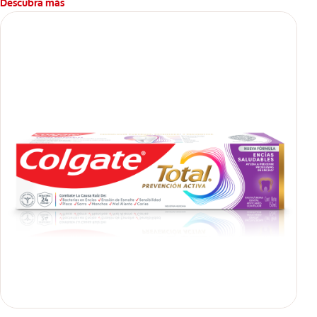
Descubra más
**Patentada en Estados Unidos.
****Ayuda a prevenir problemas bucales cosméticos
comunes causados por bacterias como: placa, caries, sarro y
mal aliento.