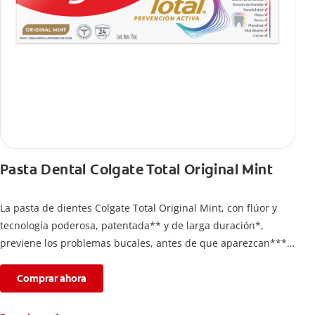
Pasta Dental Colgate Total Original Mint
La pasta de dientes Colgate Total Original Mint, con flúor y
tecnología poderosa, patentada** y de larga duración*,
previene los problemas bucales, antes de que aparezcan****.
Además, te brinda 24 horas de protección antibacterial* y una
completa limpieza dental.
Comprar ahora
*Con el cepillado 2 veces por día y uso continuo por 4
semanas.