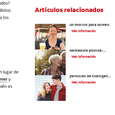
ados?
Artículos relacionados
ábitos
a los
El cigomático mayor:
un motivo para sonreír
Más información
Cómo blanquear una
dentadura postiza:
eliminación y
Más información
prevención de manchas
Tratamientos con
n lugar de
peróxido de hidrógeno
omer
y
para dientes y encías
Más información
bién es