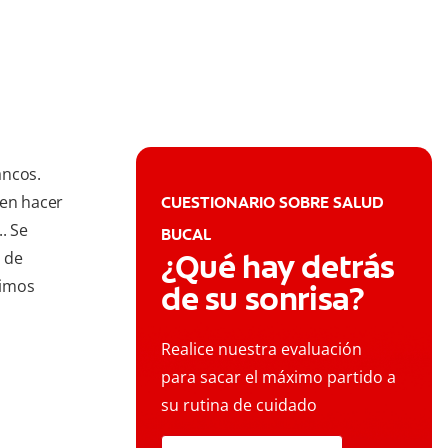
ancos.
en hacer
CUESTIONARIO SOBRE SALUD
. Se
BUCAL
¿Qué hay detrás
 de
cimos
de su sonrisa?
Realice nuestra evaluación
para sacar el máximo partido a
su rutina de cuidado