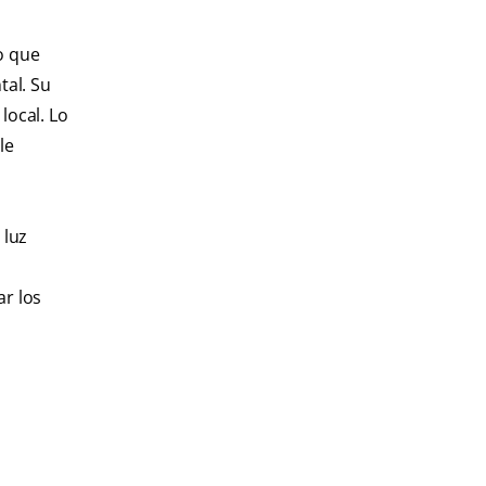
o que
tal. Su
local. Lo
le
 luz
r los