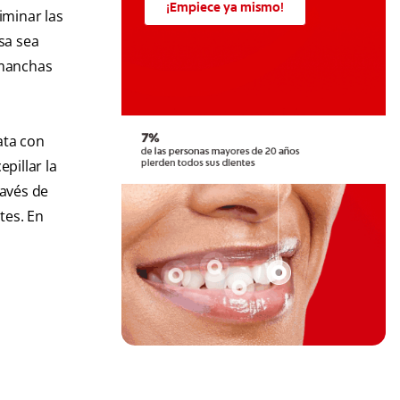
¡Empiece ya mismo!
iminar las
sa sea
 manchas
ata con
pillar la
ravés de
tes. En