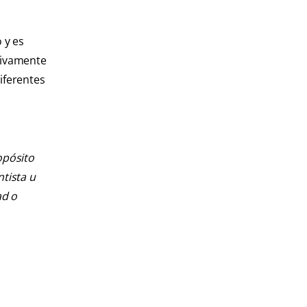
 y es
itivamente
iferentes
opósito
ntista u
ad o