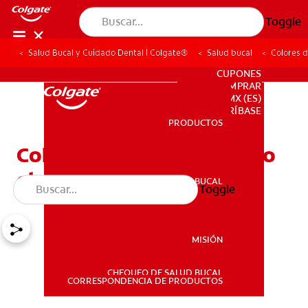
Toggle
Salud Bucal y Cuidado Dental | Colgate®
Salud bucal
Colores d
PARA PROFESIONALES
CUPONES
DONDE COMPRAR
MX (ES)
SUSCRÍBASE
PRODUCTOS
PRODUCTOS
Colores de brackets: cómo
elegir la tonalidad ideal
SALUD BUCAL
Toggle
SALUD BUCAL
MISIÓN
CHEQUEO DE SALUD BUCAL
MISIÓN
CORRESPONDENCIA DE PRODUCTOS