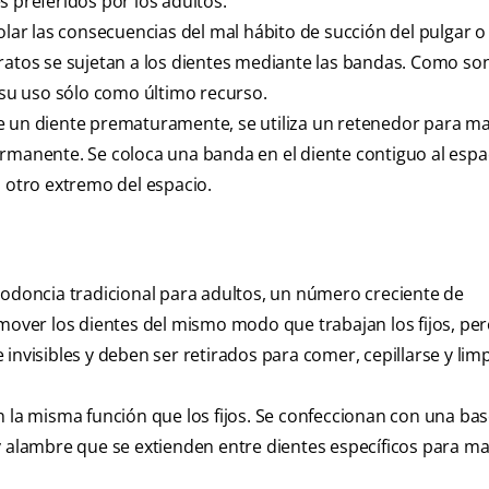
s preferidos por los adultos.
olar las consecuencias del mal hábito de succión del pulgar o
aratos se sujetan a los dientes mediante las bandas. Como s
su uso sólo como último recurso.
e un diente prematuramente, se utiliza un retenedor para ma
rmanente. Se coloca una banda en el diente contiguo al espa
l otro extremo del espacio.
rtodoncia tradicional para adultos, un número creciente de
 mover los dientes del mismo modo que trabajan los fijos, per
invisibles y deben ser retirados para comer, cepillarse y lim
la misma función que los fijos. Se confeccionan con una base
y alambre que se extienden entre dientes específicos para ma