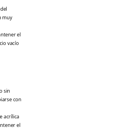
 del
on muy
ntener el
cio vacío
o sin
piarse con
 acrílica
ntener el