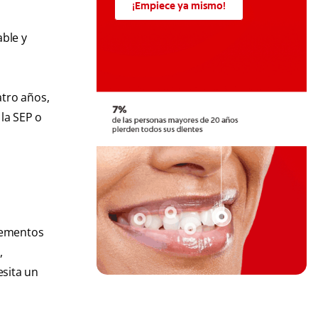
¡Empiece ya mismo!
ble y
atro años,
la SEP o
lementos
,
esita un