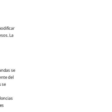
modificar
esos. La
andas se
ente del
s se
doncias
res