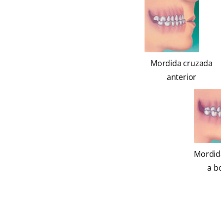
Mordida cruzada
anterior
Mordid
a b