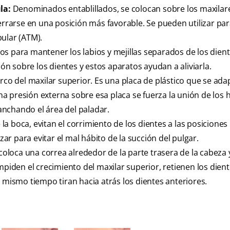
la:
Denominados entablillados, se colocan sobre los maxilar
errarse en una posición más favorable. Se pueden utilizar par
ular (ATM).
s para mantener los labios y mejillas separados de los dient
ión sobre los dientes y estos aparatos ayudan a aliviarla.
arco del maxilar superior. Es una placa de plástico que se ada
 una presión externa sobre esa placa se fuerza la unión de los 
nchando el área del paladar.
la boca, evitan el corrimiento de los dientes a las posiciones
zar para evitar el mal hábito de la succión del pulgar.
 coloca una correa alrededor de la parte trasera de la cabeza 
mpiden el crecimiento del maxilar superior, retienen los dien
 mismo tiempo tiran hacia atrás los dientes anteriores.