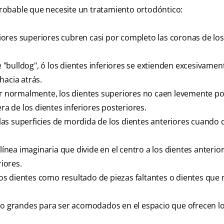
 probable que necesite un tratamiento ortodóntico:
iores superiores cubren casi por completo las coronas de los
"bulldog", ó los dientes inferiores se extienden excesivamen
hacia atrás.
 normalmente, los dientes superiores no caen levemente po
ra de los dientes inferiores posteriores.
as superficies de mordida de los dientes anteriores cuando 
ínea imaginaria que divide en el centro a los dientes anterio
riores.
os dientes como resultado de piezas faltantes o dientes que 
o grandes para ser acomodados en el espacio que ofrecen l