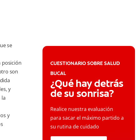
que se
 posición
CUESTIONARIO SOBRE SALUD
otro son
BUCAL
rdida
¿Qué hay detrás
es, y
de su sonrisa?
 la
Realice nuestra evaluación
os y
para sacar el máximo partido a
os
su rutina de cuidado