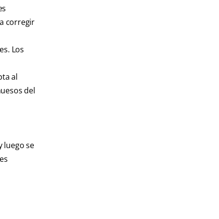
es
a corregir
es. Los
pta al
huesos del
y luego se
tes