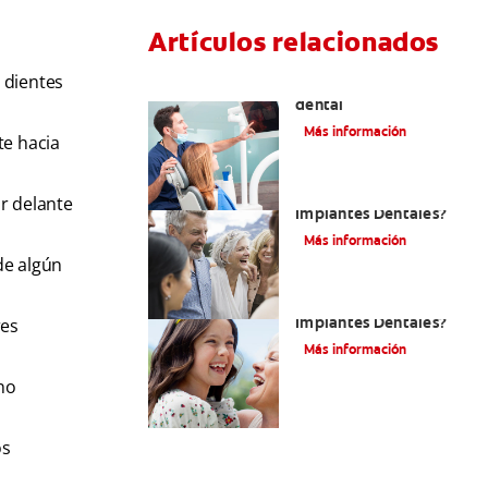
Artículos relacionados
 dientes
Cirugía de implante
dental
Más información
te hacia
¿Qué Son Los
r delante
Implantes Dentales?
Más información
de algún
¿Qué Son Los
Implantes Dentales?
res
Más información
no
os