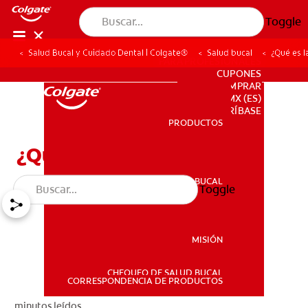
Toggle
Salud Bucal y Cuidado Dental | Colgate®
Salud bucal
¿Qué es 
PARA PROFESIONALES
CUPONES
DONDE COMPRAR
MX (ES)
SUSCRÍBASE
PRODUCTOS
PRODUCTOS
¿Qué es la ATM?
SALUD BUCAL
Toggle
SALUD BUCAL
MISIÓN
CHEQUEO DE SALUD BUCAL
MISIÓN
CORRESPONDENCIA DE PRODUCTOS
minutos leídos