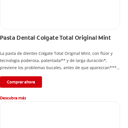
Pasta Dental Colgate Total Original Mint
La pasta de dientes Colgate Total Original Mint, con flúor y
tecnología poderosa, patentada** y de larga duración*,
previene los problemas bucales, antes de que aparezcan****.
Además, te brinda 24 horas de protección antibacterial* y una
completa limpieza dental.
Comprar ahora
*Con el cepillado 2 veces por día y uso continuo por 4
semanas.
Descubra más
**Patentada en Estados Unidos.
****Ayuda a prevenir problemas bucales cosméticos
comunes causados por bacterias como: placa, caries, sarro y
mal aliento.