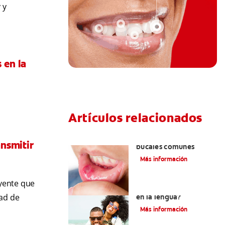
 y
 en la
Artículos relacionados
Ocho infecciones
ansmitir
bucales comunes
Más información
uyente que
¿Son graves laslesiones
dad de
en la lengua?
Más información