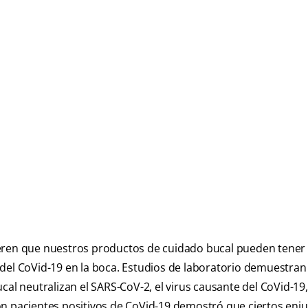
eren que nuestros productos de cuidado bucal pueden tener 
del CoVid-19 en la boca. Estudios de laboratorio demuestran
cal neutralizan el SARS-CoV-2, el virus causante del CoVid-19
on pacientes positivos de CoVid-19 demostró que ciertos enj