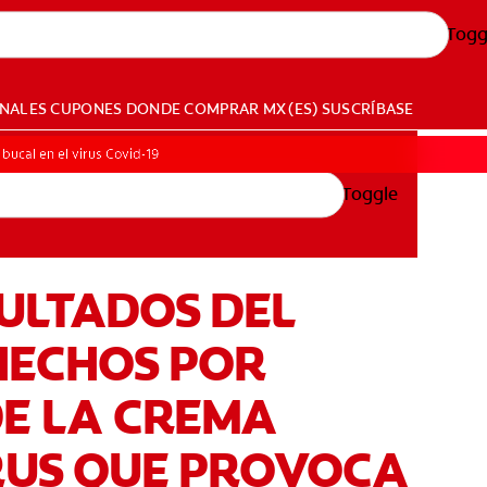
Togg
ONALES
CUPONES
DONDE COMPRAR
MX (ES)
SUSCRÍBASE
bucal en el virus Covid-19
Toggle
SULTADOS DEL
HECHOS POR
DE LA CREMA
IRUS QUE PROVOCA