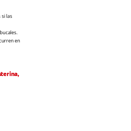
si las
 bucales.
ocurren en
terina,