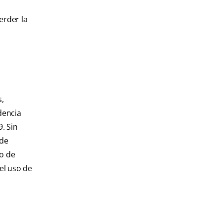
erder la
s,
dencia
. Sin
ede
so de
el uso de