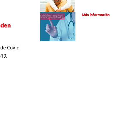
¿Qué es la leucoplasia?
Más información
eden
 de CoVid-
-19,