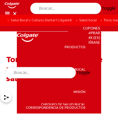
Toggle
Salud Bucal y Cuidado Dental | Colgate®
Salud bucal
Torus ma
PARA PROFESIONALES
CUPONES
DONDE COMPRAR
MX (ES)
SUSCRÍBASE
PRODUCTOS
PRODUCTOS
Torus mandibular (rodete
mandibular): Qué debe
SALUD BUCAL
Toggle
SALUD BUCAL
saber
MISIÓN
CHEQUEO DE SALUD BUCAL
MISIÓN
CORRESPONDENCIA DE PRODUCTOS