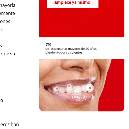
¡Empiece ya mismo!
 mayoría
lemente
iones
r.
s.
ez de su
do
Pérez han