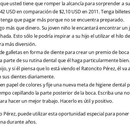
 que usted tiene que romper la alcancía para sorprender a su 
,42 USD en comparación de $2,10 USD en 2011. Tenga billete
tenga que pagar más porque no se encuentra preparado.
lgo más que dinero. Su joven niño le encantará encontrar un 
da. Esto sólo le podría inspirar a su hijo el utilizar el hilo 
ra más diversión.
 de galletas en forma de diente para crear un premio de boca f
arte de su rutina dental que él haga particularmente bien
o, y si él piensa que lo está viendo el Ratoncito Pérez, él va 
 sus dientes diariamente.
en papel de colores y fije una nueva meta de higiene dental 
tiempo cepillando la parte posterior de la boca. Escriba una no
ra hacer un mejor trabajo. Hacerlo es útil y positivo.
to Pérez, puede utilizar esta oportunidad especial para poner
sana durante años.