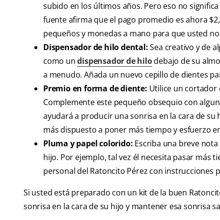
subido en los últimos años. Pero eso no significa
fuente afirma que el pago promedio es ahora $2
pequeños y monedas a mano para que usted no 
Dispensador de hilo dental:
Sea creativo y de a
como un
dispensador de hilo
debajo de su almoha
a menudo. Añada un nuevo cepillo de dientes pa
Premio en forma de diente:
Utilice un cortador
Complemente este pequeño obsequio con alguna p
ayudará a producir una sonrisa en la cara de su hij
más dispuesto a poner más tiempo y esfuerzo en
Pluma y papel colorido:
Escriba una breve nota 
hijo. Por ejemplo, tal vez él necesita pasar más 
personal del Ratoncito Pérez con instrucciones pa
Si usted está preparado con un kit de la buen Ratonci
sonrisa en la cara de su hijo y mantener esa sonrisa 