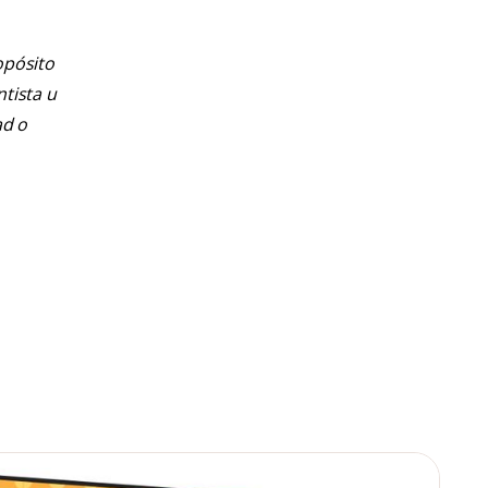
opósito
ntista u
ad o