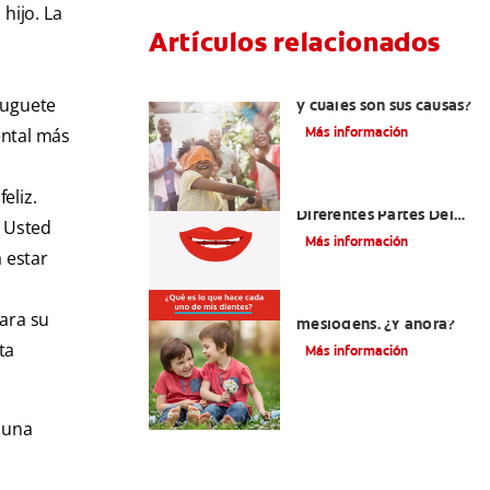
hijo. La
Artículos relacionados
s
La hipodoncia: ¿Qué es
juguete
y cuáles son sus causas?
Más información
dental más
¿Cuáles Son Las
eliz.
Diferentes Partes Del
. Usted
Diente?
Más información
a estar
Su hijo tiene un
para su
mesiodens. ¿Y ahora?
ta
Más información
 una