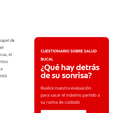
papel de
el
CUESTIONARIO SOBRE SALUD
cua, el
BUCAL
entos
¿Qué hay detrás
La
de su sonrisa?
está
Realice nuestra evaluación
para sacar el máximo partido a
su rutina de cuidado