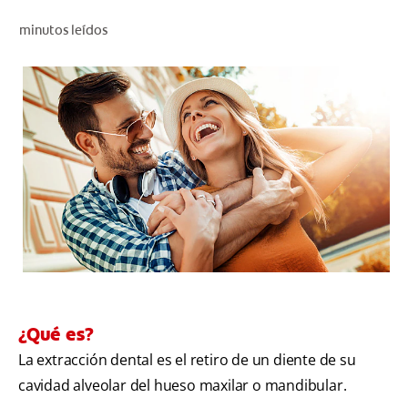
CHEQUEO DE SALUD BUCAL
minutos leídos
CORRESPONDENCIA DE PRODUCTOS
PARA PROFESIONALES
CUPONES
DONDE COMPRAR
MX (ES)
SUSCRÍBASE
¿Qué es?
La extracción dental es el retiro de un diente de su
cavidad alveolar del hueso maxilar o mandibular.