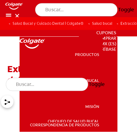
Toggle
Salud Bucal y Cuidado Dental | Colgate®
Salud bucal
Extracció
PARA PROFESIONALES
CUPONES
DONDE COMPRAR
MX (ES)
SUSCRÍBASE
PRODUCTOS
PRODUCTOS
Extracción dental: lo que
debes saber
SALUD BUCAL
Toggle
SALUD BUCAL
MISIÓN
CHEQUEO DE SALUD BUCAL
MISIÓN
CORRESPONDENCIA DE PRODUCTOS