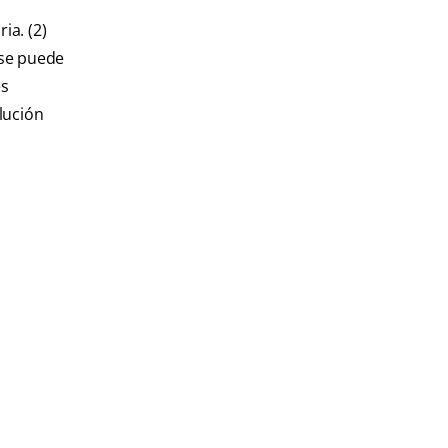
ia. (2)
 se puede
es
lución