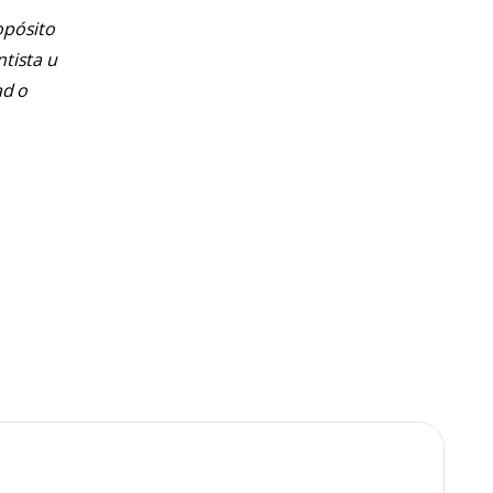
opósito
ntista u
ad o