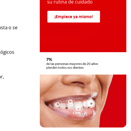
su rutina de cuidado
¡Empiece ya mismo!
asta o se
lógicos
r,