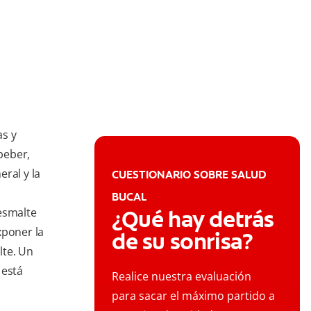
as y
beber,
ral y la
CUESTIONARIO SOBRE SALUD
BUCAL
esmalte
¿Qué hay detrás
xponer la
de su sonrisa?
lte. Un
 está
Realice nuestra evaluación
para sacar el máximo partido a