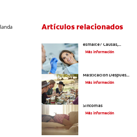
Artículos relacionados
blanda
¿Qué es una perla de
esmalte? Causas,
diagnóstico y
Más información
tratamiento
Consejos De
Masticación Después
De Una Restauración
Más información
Bruxismo: Signos Y
Síntomas
Más información