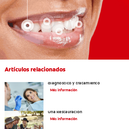
Artículos relacionados
¿Qué es una perla de esmalte? Causas,
diagnóstico y tratamiento
Más información
Consejos De Masticación Después De
Una Restauración
Más información