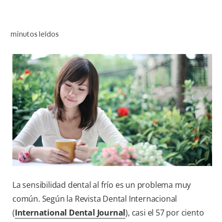
CHEQUEO DE SALUD BUCAL
CORRESPONDENCIA DE PRODUCTOS
minutos leídos
PARA PROFESIONALES
CUPONES
DONDE COMPRAR
MX (ES)
SUSCRÍBASE
La sensibilidad dental al frío es un problema muy
común. Según la Revista Dental Internacional
(
International Dental Journal
), casi el 57 por ciento