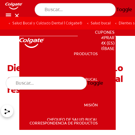
Toggle
Salud Bucal y Cuidado Dental | Colgate®
Salud bucal
Dientes s
PARA PROFESIONALES
CUPONES
DONDE COMPRAR
MX (ES)
SUSCRÍBASE
PRODUCTOS
PRODUCTOS
Dientes sensibles al frío: Lo
que usted necesita saber al
SALUD BUCAL
Toggle
SALUD BUCAL
respecto
MISIÓN
CHEQUEO DE SALUD BUCAL
MISIÓN
CORRESPONDENCIA DE PRODUCTOS