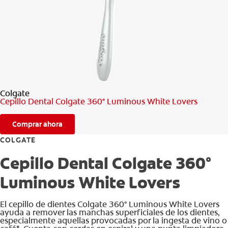
CHEQUEO DE SALUD BUCAL
CORRESPONDENCIA DE PRODUCTOS
PARA PROFESIONALES
Colgate
CUPONES
Cepillo Dental Colgate 360° Luminous White Lovers
DONDE COMPRAR
Comprar ahora
MX (ES)
COLGATE
Cepillo Dental Colgate 360°
SUSCRÍBASE
Luminous White Lovers
El cepillo de dientes Colgate 360° Luminous White Lovers
ayuda a remover las manchas superficiales de los dientes,
especialmente aquellas provocadas por la ingesta de vino o