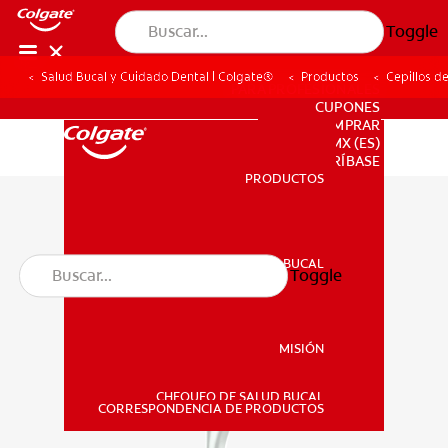
Toggle
Salud Bucal y Cuidado Dental | Colgate®
Productos
Cepillos d
PARA PROFESIONALES
CUPONES
DONDE COMPRAR
MX (ES)
SUSCRÍBASE
PRODUCTOS
PRODUCTOS
SALUD BUCAL
Toggle
SALUD BUCAL
MISIÓN
CHEQUEO DE SALUD BUCAL
MISIÓN
CORRESPONDENCIA DE PRODUCTOS