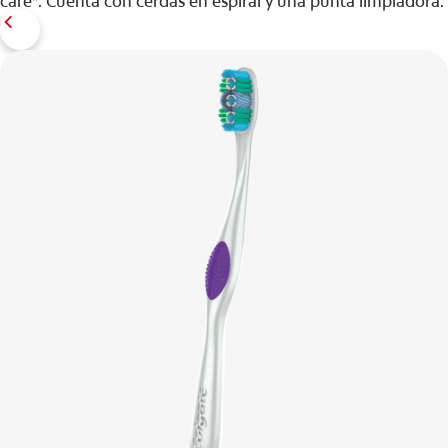
café*. Cuenta con cerdas en espiral y una punta limpiadora.