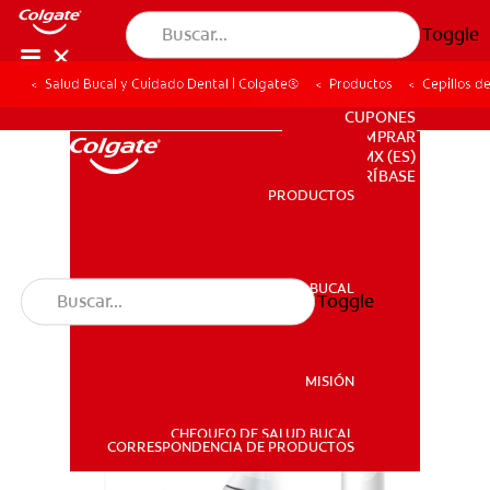
Toggle
Salud Bucal y Cuidado Dental | Colgate®
Productos
Cepillos d
PARA PROFESIONALES
CUPONES
DONDE COMPRAR
MX (ES)
SUSCRÍBASE
PRODUCTOS
PRODUCTOS
SALUD BUCAL
Toggle
SALUD BUCAL
MISIÓN
CHEQUEO DE SALUD BUCAL
MISIÓN
CORRESPONDENCIA DE PRODUCTOS