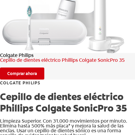
CHEQUEO DE SALUD BUCAL
CORRESPONDENCIA DE PRODUCTOS
PARA PROFESIONALES
Colgate Philips
CUPONES
Cepillo de dientes eléctrico Phillips Colgate SonicPro 35
DONDE COMPRAR
Comprar ahora
MX (ES)
COLGATE PHILIPS
Cepillo de dientes eléctrico
SUSCRÍBASE
Phillips Colgate SonicPro 35
Limpieza Superior. Con 31.000 movimientos por minuto.
Elimina hasta 500% más placa* y mejora la salud de las
encías. Usar un cepillo de dientes sónico es una forma