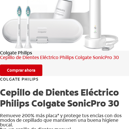
CHEQUEO DE SALUD BUCAL
CORRESPONDENCIA DE PRODUCTOS
PARA PROFESIONALES
Colgate Philips
CUPONES
Cepillo de Dientes Eléctrico Philips Colgate SonicPro 30
DONDE COMPRAR
Comprar ahora
MX (ES)
COLGATE PHILIPS
Cepillo de Dientes Eléctrico
SUSCRÍBASE
Philips Colgate SonicPro 30
Remueve 200% más placa* y protege tus encías con dos
modos de cepillado que mantienen una buena higiene
bucal.