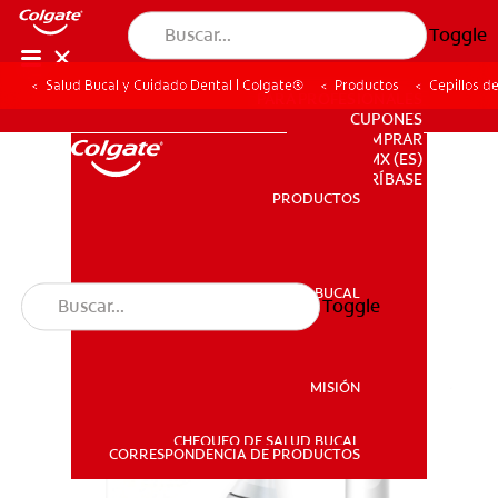
Toggle
Salud Bucal y Cuidado Dental | Colgate®
Productos
Cepillos d
PARA PROFESIONALES
CUPONES
DONDE COMPRAR
MX (ES)
SUSCRÍBASE
PRODUCTOS
PRODUCTOS
SALUD BUCAL
Toggle
SALUD BUCAL
MISIÓN
CHEQUEO DE SALUD BUCAL
MISIÓN
CORRESPONDENCIA DE PRODUCTOS