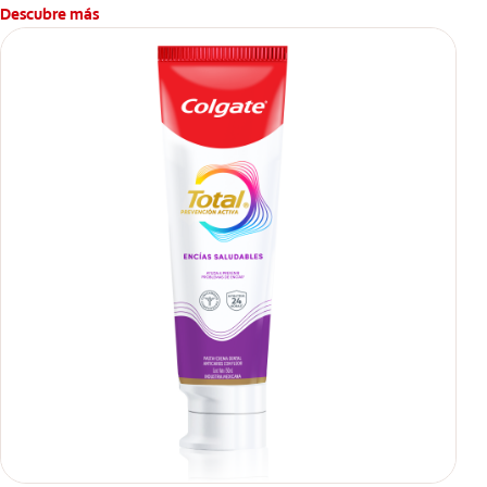
caries.
Descubre más