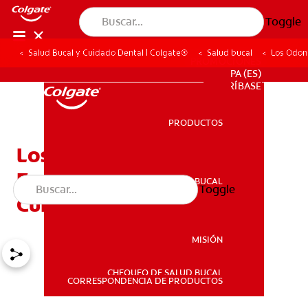
Toggle
Salud Bucal y Cuidado Dental | Colgate®
Salud bucal
Los Odon
PROMOCIONES
PA (ES)
SUSCRÍBASE
PRODUCTOS
PRODUCTOS
Los Odontoblastos:
Funciones, Anomalías Y
SALUD BUCAL
Toggle
SALUD BUCAL
Cuidados
MISIÓN
CHEQUEO DE SALUD BUCAL
MISIÓN
CORRESPONDENCIA DE PRODUCTOS