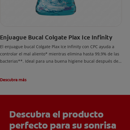
Enjuague Bucal Colgate Plax Ice Infinity
El enjuague bucal Colgate Plax Ice Infinity con CPC ayuda a
controlar el mal aliento* mientras elimina hasta 99,9% de las
bacterias**. Ideal para una buena higiene bucal después del
cepillado. Si prefieres un enjuague bucal sin alcohol***,
disfruta frescura intensa sin ardor en cada enjuague.
Descubra más
Descubra el producto
perfecto para su sonrisa