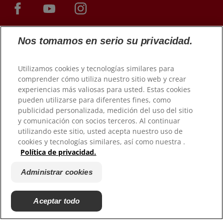
Nos tomamos en serio su privacidad.
Utilizamos cookies y tecnologías similares para
comprender cómo utiliza nuestro sitio web y crear
experiencias más valiosas para usted. Estas cookies
pueden utilizarse para diferentes fines, como
publicidad personalizada, medición del uso del sitio
© 2026 Colgate-Palmolive Company. Todos los derechos
reservados.
y comunicación con socios terceros. Al continuar
utilizando este sitio, usted acepta nuestro uso de
cookies y tecnologías similares, así como nuestra .
Condiciones de uso
Política de privacidad.
Política de privacidad
Gestionar mis derechos de datos
Administrar cookies
Condiciones de venta
Administrar cookies
Aceptar todo
No vender mi información personal