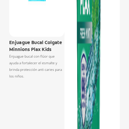
Enjuague Bucal Colgate
Minnions Plax Kids
Enjuague bucal con flúor que
ayuda a fortalecer el esmalte y
brinda protección anti caries para
los niños.